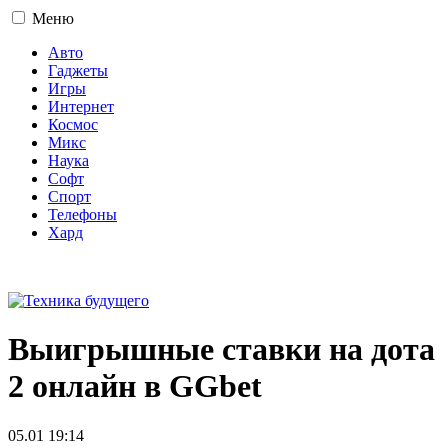
Меню
Авто
Гаджеты
Игры
Интернет
Космос
Микс
Наука
Софт
Спорт
Телефоны
Хард
16+
Выигрышные ставки на дота
2 онлайн в GGbet
05.01 19:14