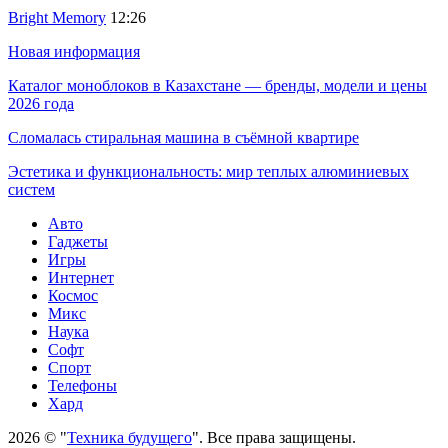
Bright Memory
12:26
Новая информация
Каталог моноблоков в Казахстане — бренды, модели и цены
2026 года
Сломалась стиральная машина в съёмной квартире
Эстетика и функциональность: мир теплых алюминиевых
систем
Авто
Гаджеты
Игры
Интернет
Космос
Микс
Наука
Софт
Спорт
Телефоны
Хард
2026 © "
Техника будущего
". Все права защищены.