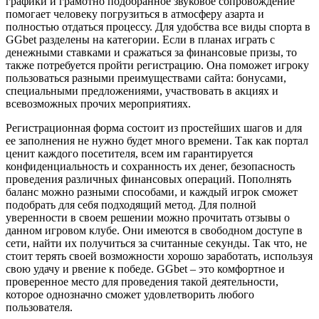
графики и грамотно подобранное звуковое сопровождение
помогает человеку погрузиться в атмосферу азарта и
полностью отдаться процессу. Для удобства все виды спорта в
GGbet разделены на категории. Если в планах играть с
денежными ставками и сражаться за финансовые призы, то
также потребуется пройти регистрацию. Она поможет игроку
пользоваться разными преимуществами сайта: бонусами,
специальными предложениями, участвовать в акциях и
всевозможных прочих мероприятиях.
Регистрационная форма состоит из простейших шагов и для
ее заполнения не нужно будет много времени. Так как портал
ценит каждого посетителя, всем им гарантируется
конфиденциальность и сохранность их денег, безопасность
проведения различных финансовых операций. Пополнять
баланс можно разными способами, и каждый игрок сможет
подобрать для себя подходящий метод. Для полной
уверенности в своем решении можно прочитать отзывы о
данном игровом клубе. Они имеются в свободном доступе в
сети, найти их получиться за считанные секунды. Так что, не
стоит терять своей возможности хорошо заработать, используя
свою удачу и рвение к победе. GGbet ‒ это комфортное и
проверенное место для проведения такой деятельности,
которое однозначно сможет удовлетворить любого
пользователя.