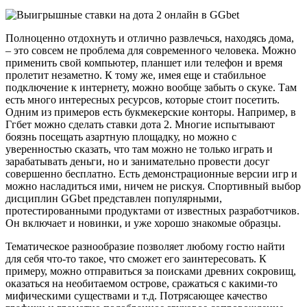
Полноценно отдохнуть и отлично развлечься, находясь дома,
‒ это совсем не проблема для современного человека. Можно
применить свой компьютер, планшет или телефон и время
пролетит незаметно. К тому же, имея еще и стабильное
подключение к интернету, можно вообще забыть о скуке. Там
есть много интересных ресурсов, которые стоит посетить.
Одним из примеров есть букмекерские конторы. Например, в
Ггбет можно сделать ставки дота 2. Многие испытывают
боязнь посещать азартную площадку, но можно с
уверенностью сказать, что там можно не только играть и
зарабатывать деньги, но и занимательно провести досуг
совершенно бесплатно. Есть демонстрационные версии игр и
можно насладиться ими, ничем не рискуя. Спортивный выбор
дисциплин GGbet представлен популярными,
протестированными продуктами от известных разработчиков.
Он включает и новинки, и уже хорошо знакомые образцы.
Тематическое разнообразие позволяет любому гостю найти
для себя что-то такое, что сможет его заинтересовать. К
примеру, можно отправиться за поисками древних сокровищ,
оказаться на необитаемом острове, сражаться с какими-то
мифическими существами и т.д. Потрясающее качество