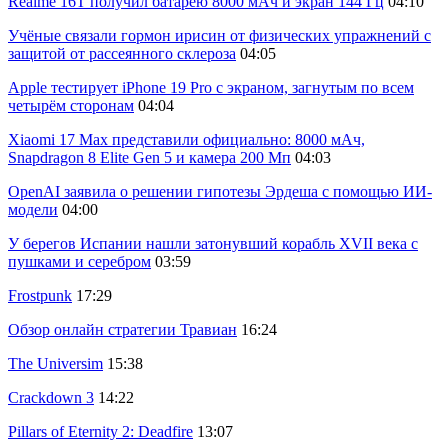
Realme 16T получил батарею 8000 мАч и экран 144 Гц
04:10
Учёные связали гормон ирисин от физических упражнений с
защитой от рассеянного склероза
04:05
Apple тестирует iPhone 19 Pro с экраном, загнутым по всем
четырём сторонам
04:04
Xiaomi 17 Max представили официально: 8000 мАч,
Snapdragon 8 Elite Gen 5 и камера 200 Мп
04:03
OpenAI заявила о решении гипотезы Эрдеша с помощью ИИ-
модели
04:00
У берегов Испании нашли затонувший корабль XVII века с
пушками и серебром
03:59
Frostpunk
17:29
Обзор онлайн стратегии Травиан
16:24
The Universim
15:38
Crackdown 3
14:22
Pillars of Eternity 2: Deadfire
13:07