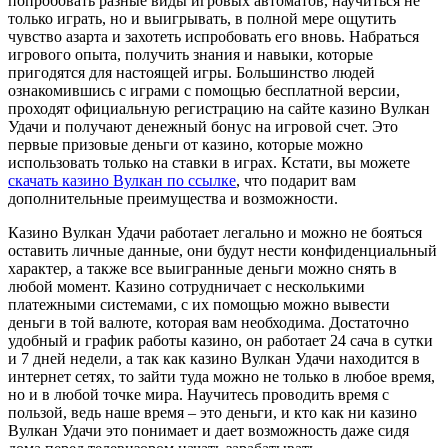
попробовать разные виды игровых автоматов, научиться не
только играть, но и выигрывать, в полной мере ощутить
чувство азарта и захотеть испробовать его вновь. Набраться
игрового опыта, получить знания и навыки, которые
пригодятся для настоящей игры. Большинство людей
ознакомившись с играми с помощью бесплатной версии,
проходят официальную регистрацию на сайте казино Вулкан
Удачи и получают денежный бонус на игровой счет. Это
первые призовые деньги от казино, которые можно
использовать только на ставки в играх. Кстати, вы можете
скачать казино Вулкан по ссылке
, что подарит вам
дополнительные преимущества и возможности.
Казино Вулкан Удачи работает легально и можно не бояться
оставить личные данные, они будут нести конфиденциальный
характер, а также все выигранные деньги можно снять в
любой момент. Казино сотрудничает с несколькими
платежными системами, с их помощью можно вывести
деньги в той валюте, которая вам необходима. Достаточно
удобный и график работы казино, он работает 24 сача в сутки
и 7 дней недели, а так как казино Вулкан Удачи находится в
интернет сетях, то зайти туда можно не только в любое время,
но и в любой точке мира. Научитесь проводить время с
пользой, ведь наше время – это деньги, и кто как ни казино
Вулкан Удачи это понимает и дает возможность даже сидя