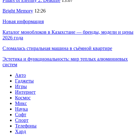
Pillars of Eternity 2: Deadfire
13:07
Bright Memory
12:26
Новая информация
Каталог моноблоков в Казахстане — бренды, модели и цены
2026 года
Сломалась стиральная машина в съёмной квартире
Эстетика и функциональность: мир теплых алюминиевых
систем
Авто
Гаджеты
Игры
Интернет
Космос
Микс
Наука
Софт
Спорт
Телефоны
Хард