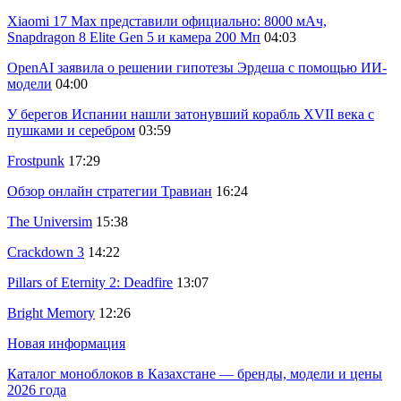
Xiaomi 17 Max представили официально: 8000 мАч,
Snapdragon 8 Elite Gen 5 и камера 200 Мп
04:03
OpenAI заявила о решении гипотезы Эрдеша с помощью ИИ-
модели
04:00
У берегов Испании нашли затонувший корабль XVII века с
пушками и серебром
03:59
Frostpunk
17:29
Обзор онлайн стратегии Травиан
16:24
The Universim
15:38
Crackdown 3
14:22
Pillars of Eternity 2: Deadfire
13:07
Bright Memory
12:26
Новая информация
Каталог моноблоков в Казахстане — бренды, модели и цены
2026 года