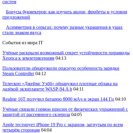
систем
Бонусы букмекеров: как изучать акции, фрибеты и условия
предложений
Асимметрия в серьгах: почему разные украшения в ушах
стали знаком вкуса
События из мира IT
Учёные раскрыли возможный секрет устойчивости пирамиды
Хеопса к землетрясениям
04:13
Пользователи обнаружили опасную особенность зарядки
Steam Controller
04:12
Телескоп «Джеймс Уэбб» обнаружил плотные облака на
далёкой экзопланете WASP-94 A b
04:11
Realme 16T получил батарею 8000 мАч и экран 144 Гц
04:10
Учёные связали гормон ирисин от физических упражнений с
защитой от рассеянного склероза
04:05
Apple тестирует iPhone 19 Pro с экраном, загнутым по всем
четырём сторонам
04:04