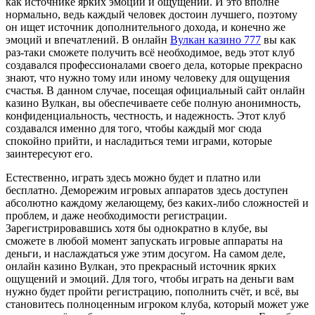
как источнике ярких эмоций и ощущений. И это вполне
нормально, ведь каждый человек достоин лучшего, поэтому
он ищет источник дополнительного дохода, и конечно же
эмоций и впечатлений. В онлайн
Вулкан казино 777
вы как
раз-таки сможете получить всё необходимое, ведь этот клуб
создавался профессионалами своего дела, которые прекрасно
знают, что нужно тому или иному человеку для ощущения
счастья. В данном случае, посещая официальный сайт онлайн
казино Вулкан, вы обеспечиваете себе полную анонимность,
конфиденциальность, честность, и надежность. Этот клуб
создавался именно для того, чтобы каждый мог сюда
спокойно прийти, и насладиться теми играми, которые
заинтересуют его.
Естественно, играть здесь можно будет и платно или
бесплатно. Деморежим игровых аппаратов здесь доступен
абсолютно каждому желающему, без каких-либо сложностей и
проблем, и даже необходимости регистрации.
Зарегистрировавшись хотя бы однократно в клубе, вы
сможете в любой момент запускать игровые аппараты на
деньги, и наслаждаться уже этим досугом. На самом деле,
онлайн казино Вулкан, это прекрасный источник ярких
ощущений и эмоций. Для того, чтобы играть на деньги вам
нужно будет пройти регистрацию, пополнить счёт, и всё, вы
становитесь полноценным игроком клуба, который может уже