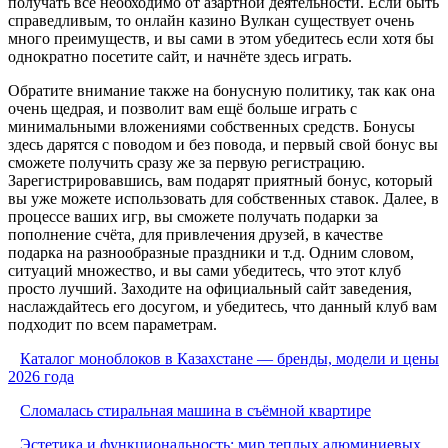
получать всё необходимо от азартной деятельности. Если быть
справедливым, то онлайн казино Вулкан существует очень
много преимуществ, и вы сами в этом убедитесь если хотя бы
однократно посетите сайт, и начнёте здесь играть.
Обратите внимание также на бонусную политику, так как она
очень щедрая, и позволит вам ещё больше играть с
минимальными вложениями собственных средств. Бонусы
здесь дарятся с поводом и без повода, и первый свой бонус вы
сможете получить сразу же за первую регистрацию.
Зарегистрировавшись, вам подарят приятный бонус, который
вы уже можете использовать для собственных ставок. Далее, в
процессе ваших игр, вы сможете получать подарки за
пополнение счёта, для привлечения друзей, в качестве
подарка на разнообразные праздники и т.д. Одним словом,
ситуаций множество, и вы сами убедитесь, что этот клуб
просто лучший. Заходите на официальный сайт заведения,
наслаждайтесь его досугом, и убедитесь, что данный клуб вам
подходит по всем параметрам.
Каталог моноблоков в Казахстане — бренды, модели и цены
2026 года
Сломалась стиральная машина в съёмной квартире
Эстетика и функциональность: мир теплых алюминиевых