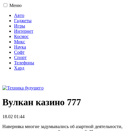
Меню
Авто
Гаджеты
Игры
Интернет
Космос
Микс
Наука
Софт
Спорт
Телефоны
Хард
16+
Вулкан казино 777
18.02 01:44
Наверняка многие задумывались об азартной деятельности,