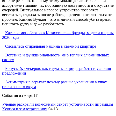
вполне реально. Ко всему этому можно добавить большой
ассортимент машин, их постоянную доступность и отсутствие
очередей. Виртуальное игровое устройство позволяет
веселиться, отдыхать после работы, временно отключаться от
проблем. Казино Вулкан – это отличный способ убить время,
испытать удачу и даже разбогатеть.
Каталог моноблоков в Казахстане — бренды, модели и цены
2026 года
Сломалась стиральная машина в съёмной квартире
Эстетика и функциональность: мир теплых алюминиевых
систем
Бонусы букмекеров: как изучать акции, фрибеты и условия
предложений
Асимметрия в серьгах: почему разные украшения в ушах
стали знаком вкуса
События из мира IT
Учёные раскрыли возможный секрет устойчивости пирамиды
Хеопса к землетрясениям
04:13