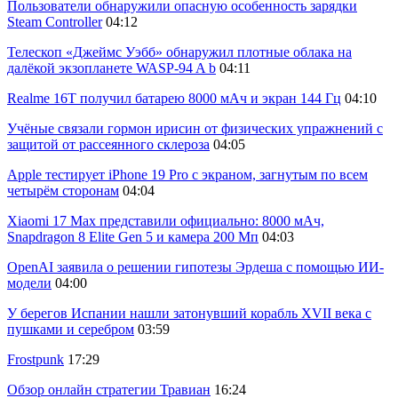
Пользователи обнаружили опасную особенность зарядки
Steam Controller
04:12
Телескоп «Джеймс Уэбб» обнаружил плотные облака на
далёкой экзопланете WASP-94 A b
04:11
Realme 16T получил батарею 8000 мАч и экран 144 Гц
04:10
Учёные связали гормон ирисин от физических упражнений с
защитой от рассеянного склероза
04:05
Apple тестирует iPhone 19 Pro с экраном, загнутым по всем
четырём сторонам
04:04
Xiaomi 17 Max представили официально: 8000 мАч,
Snapdragon 8 Elite Gen 5 и камера 200 Мп
04:03
OpenAI заявила о решении гипотезы Эрдеша с помощью ИИ-
модели
04:00
У берегов Испании нашли затонувший корабль XVII века с
пушками и серебром
03:59
Frostpunk
17:29
Обзор онлайн стратегии Травиан
16:24