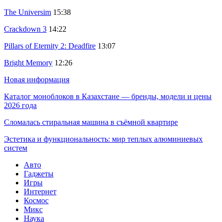
The Universim
15:38
Crackdown 3
14:22
Pillars of Eternity 2: Deadfire
13:07
Bright Memory
12:26
Новая информация
Каталог моноблоков в Казахстане — бренды, модели и цены
2026 года
Сломалась стиральная машина в съёмной квартире
Эстетика и функциональность: мир теплых алюминиевых
систем
Авто
Гаджеты
Игры
Интернет
Космос
Микс
Наука