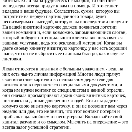
визитки. Если вы затрудняетесь с выбором, то опытные
менеджеры всегда придут к вам на помощь. И это станет
вкладом в ваше будущее. Согласитесь, сумма, которую вы
потратите на первую партию данного товара, будет
несоизмерима с выгодой, которую вы впоследствии получите.
На вашей визитной карточке должен появиться логотип
вашей компании и, если возможно, запоминающийся слоган,
который побудит потенциального клиента воспользоваться
вашими услугами, ведь это рекламный материал! Когда вы
даете своему клиенту визитную карточку, у вас есть хороший
шанс, что он не выбросить ее слишком быстро, как в случае
листовки.
Люди относятся к визиткам с большим уважением - ведь на
них есть чья-то личная информация! Многие люди прячут
свои визитные карточки в специальном держателе для
визиток или в переплете со специальными документами, и
когда им нужен контакт со специалистом в данной отрасли,
они сначала просматривают архив своих визитных карточек,
полагаясь на данные доверенных людей. Если вы дадите
кому-то свою визитную карточку, и он не позвонит вам через
неделю или две, это не значит, что этот контакт потерян и
прибыль в дальнейшем от него утеряна! Вкладывайте свой
капитал разумно и со смыслом. Мыслить на опережение – это
всегда залог успешной стратегии.