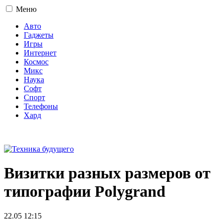
Меню
Авто
Гаджеты
Игры
Интернет
Космос
Микс
Наука
Софт
Спорт
Телефоны
Хард
16+
Визитки разных размеров от
типографии Polygrand
22.05 12:15