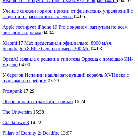
Realme 16T получил батарею 8000 мАч и экран 144 Гц
04:10
Учёные связали гормон ирисин от физических упражнений с
защитой от рассеянного склероза
04:05
Apple тестирует iPhone 19 Pro с экраном, загнутым по всем
четырём сторонам
04:04
Xiaomi 17 Max представили официально: 8000 мАч,
Snapdragon 8 Elite Gen 5 и камера 200 Мп
04:03
OpenAI заявила о решении гипотезы Эрдеша с помощью ИИ-
модели
04:00
У берегов Испании нашли затонувший корабль XVII века с
пушками и серебром
03:59
Frostpunk
17:29
Обзор онлайн стратегии Травиан
16:24
The Universim
15:38
Crackdown 3
14:22
Pillars of Eternity 2: Deadfire
13:07