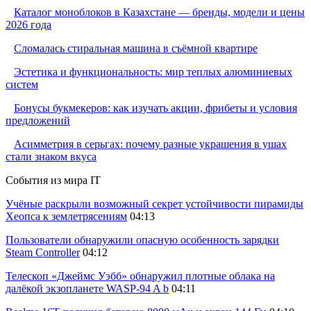
Каталог моноблоков в Казахстане — бренды, модели и цены
2026 года
Сломалась стиральная машина в съёмной квартире
Эстетика и функциональность: мир теплых алюминиевых
систем
Бонусы букмекеров: как изучать акции, фрибеты и условия
предложений
Асимметрия в серьгах: почему разные украшения в ушах
стали знаком вкуса
События из мира IT
Учёные раскрыли возможный секрет устойчивости пирамиды
Хеопса к землетрясениям
04:13
Пользователи обнаружили опасную особенность зарядки
Steam Controller
04:12
Телескоп «Джеймс Уэбб» обнаружил плотные облака на
далёкой экзопланете WASP-94 A b
04:11