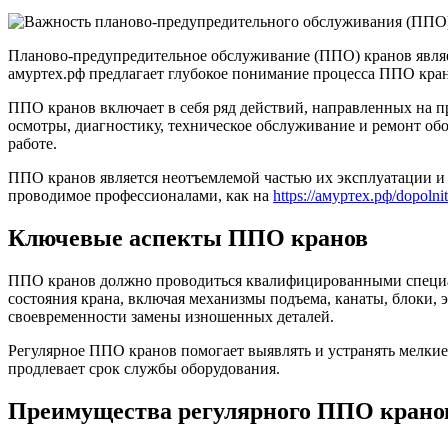
Планово-предупредительное обслуживание (ППО) кранов являе
амуртех.рф предлагает глубокое понимание процесса ППО кран
ППО кранов включает в себя ряд действий, направленных на п
осмотры, диагностику, техническое обслуживание и ремонт об
работе.
ППО кранов является неотъемлемой частью их эксплуатации и 
проводимое профессионалами, как на
https://амуртех.рф/dopolnit
Ключевые аспекты ППО кранов
ППО кранов должно проводиться квалифицированными специал
состояния крана, включая механизмы подъема, канаты, блоки, 
своевременности замены изношенных деталей.
Регулярное ППО кранов помогает выявлять и устранять мелкие
продлевает срок службы оборудования.
Преимущества регулярного ППО крано