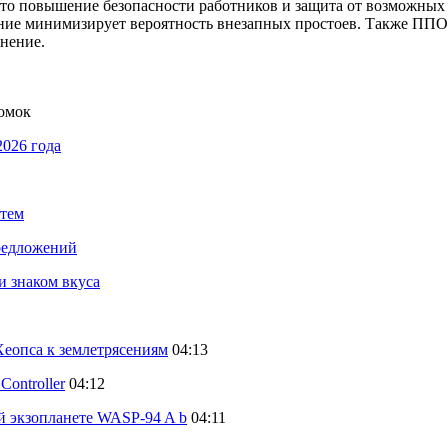
то повышение безопасности работников и защита от возможных 
ние минимизирует вероятность внезапных простоев. Также ППО 
анение.
ломок
2026 года
стем
предложений
и знаком вкуса
еопса к землетрясениям
04:13
ontroller
04:12
й экзопланете WASP-94 A b
04:11