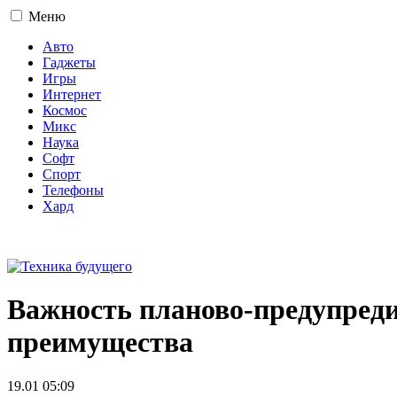
Меню
Авто
Гаджеты
Игры
Интернет
Космос
Микс
Наука
Софт
Спорт
Телефоны
Хард
16+
Важность планово-предупред
преимущества
19.01 05:09