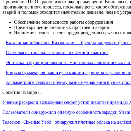
Проведение ППО кранов имеет ряд преимуществ. Во-первых, э
производственного процесса, поскольку регулярное обслужива
аварий и поломок обходится значительно дешевле, чем их устр
Обеспечение безопасности работы оборудования
Предотвращение внезапных простоев и аварий
Экономия средств за счет предупреждения серьезных по
Каталог моноблоков в Казахстане — бренды, модели и цены 
Сломалась стиральная машина в съёмной квартире
Эстетика и функциональность: мир теплых алюминиевых си
Бонусы букмекеров: как изучать акции, фрибеты и условия 
Асимметрия в серьгах: почему разные украшения в ушах стал
События из мира IT
Учёные раскрыли возможный секрет устойчивости пирамиды Х
Пользователи обнаружили опасную особенность зарядки Steam C
Телескоп «Джеймс Уэбб» обнаружил плотные облака на далёко