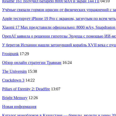
Realme 16T получил батарею 8000 мАч и экран 144 Гц
04:10
Учёные связали гормон ирисин от физических упражнений с за
Apple тестирует iPhone 19 Pro с экраном, загнутым по всем че
Xiaomi 17 Max представили официально: 8000 мАч, Snapdragon 8
OpenAI заявила о решении гипотезы Эрдеша с помощью ИИ-м
У берегов Испании нашли затонувший корабль XVII века с пу
Frostpunk
17:29
Обзор онлайн стратегии Травиан
16:24
The Universim
15:38
Crackdown 3
14:22
Pillars of Eternity 2: Deadfire
13:07
Bright Memory
12:26
Новая информация
Каталог моноблоков в Казахстане — бренды, модели и цены 20