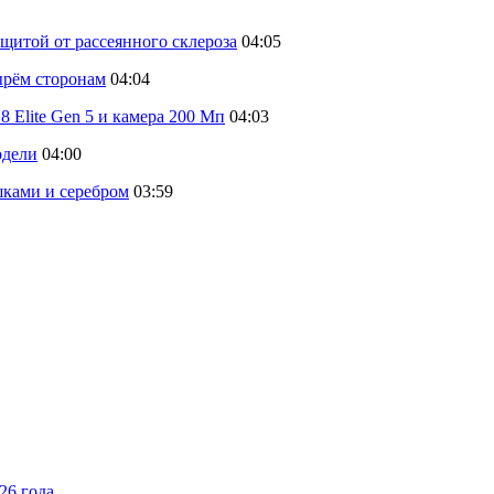
щитой от рассеянного склероза
04:05
тырём сторонам
04:04
 Elite Gen 5 и камера 200 Мп
04:03
одели
04:00
шками и серебром
03:59
26 года