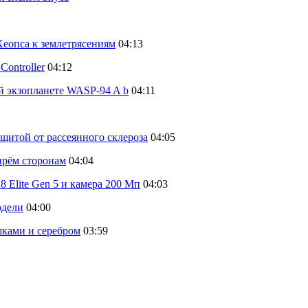
еопса к землетрясениям
04:13
ontroller
04:12
й экзопланете WASP-94 A b
04:11
щитой от рассеянного склероза
04:05
тырём сторонам
04:04
 Elite Gen 5 и камера 200 Мп
04:03
одели
04:00
шками и серебром
03:59