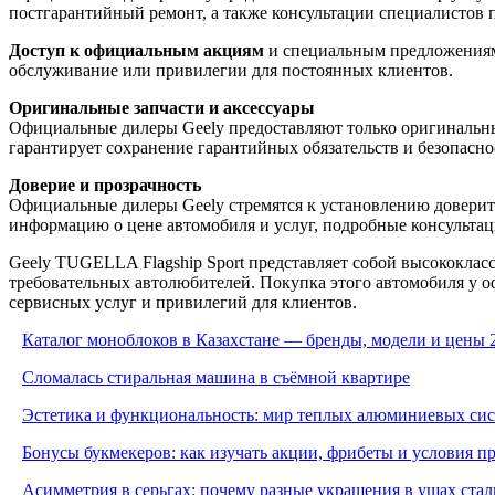
постгарантийный ремонт, а также консультации специалистов п
Доступ к официальным акциям
и специальным предложениям,
обслуживание или привилегии для постоянных клиентов.
Оригинальные запчасти и аксессуары
Официальные дилеры Geely предоставляют только оригинальные
гарантирует сохранение гарантийных обязательств и безопасно
Доверие и прозрачность
Официальные дилеры Geely стремятся к установлению доверит
информацию о цене автомобиля и услуг, подробные консультац
Geely TUGELLA Flagship Sport представляет собой высококла
требовательных автолюбителей. Покупка этого автомобиля у оф
сервисных услуг и привилегий для клиентов.
Каталог моноблоков в Казахстане — бренды, модели и цены 
Сломалась стиральная машина в съёмной квартире
Эстетика и функциональность: мир теплых алюминиевых си
Бонусы букмекеров: как изучать акции, фрибеты и условия 
Асимметрия в серьгах: почему разные украшения в ушах стал