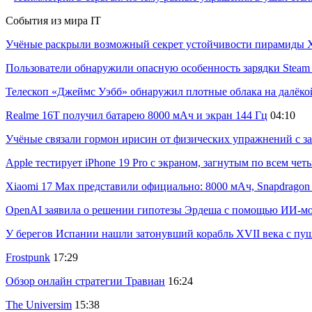
События из мира IT
Учёные раскрыли возможный секрет устойчивости пирамиды Х
Пользователи обнаружили опасную особенность зарядки Steam C
Телескоп «Джеймс Уэбб» обнаружил плотные облака на далёко
Realme 16T получил батарею 8000 мАч и экран 144 Гц
04:10
Учёные связали гормон ирисин от физических упражнений с за
Apple тестирует iPhone 19 Pro с экраном, загнутым по всем че
Xiaomi 17 Max представили официально: 8000 мАч, Snapdragon 8
OpenAI заявила о решении гипотезы Эрдеша с помощью ИИ-м
У берегов Испании нашли затонувший корабль XVII века с пу
Frostpunk
17:29
Обзор онлайн стратегии Травиан
16:24
The Universim
15:38