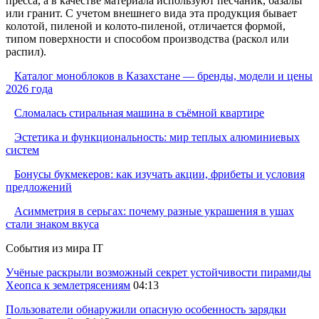
пресса, а в качестве материала используют песчаник, базальт
или гранит. С учетом внешнего вида эта продукция бывает
колотой, пиленой и колото-пиленой, отличается формой,
типом поверхности и способом производства (раскол или
распил).
Каталог моноблоков в Казахстане — бренды, модели и цены
2026 года
Сломалась стиральная машина в съёмной квартире
Эстетика и функциональность: мир теплых алюминиевых
систем
Бонусы букмекеров: как изучать акции, фрибеты и условия
предложений
Асимметрия в серьгах: почему разные украшения в ушах
стали знаком вкуса
События из мира IT
Учёные раскрыли возможный секрет устойчивости пирамиды
Хеопса к землетрясениям
04:13
Пользователи обнаружили опасную особенность зарядки