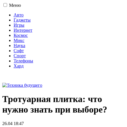
Меню
Авто
Гаджеты
Игры
Интернет
Космос
Микс
Наука
Софт
Спорт
Телефоны
Хард
16+
Тротуарная плитка: что
нужно знать при выборе?
26.04 18:47