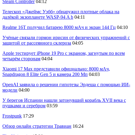
Steam Controller
04:12
Телескоп «Джеймс Уэбб» обнаружил плотные облака на
далёкой экзопланете WASP-94 A b
04:11
Realme 16T получил батарею 8000 мАч и экран 144 Гц
04:10
Учёные связали гормон ирисин от физических упражнений с
защитой от рассеянного склероза
04:05
Apple тестирует iPhone 19 Pro с экраном, загнутым по всем
четырём сторонам
04:04
Xiaomi 17 Max представили официально: 8000 мАч,
Snapdragon 8 Elite Gen 5 и камера 200 Мп
04:03
OpenAI заявила о решении гипотезы Эрдеша с помощью ИИ-
модели
04:00
У берегов Испании нашли затонувший корабль XVII века с
пушками и серебром
03:59
Frostpunk
17:29
Обзор онлайн стратегии Травиан
16:24