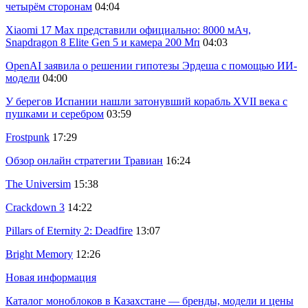
четырём сторонам
04:04
Xiaomi 17 Max представили официально: 8000 мАч,
Snapdragon 8 Elite Gen 5 и камера 200 Мп
04:03
OpenAI заявила о решении гипотезы Эрдеша с помощью ИИ-
модели
04:00
У берегов Испании нашли затонувший корабль XVII века с
пушками и серебром
03:59
Frostpunk
17:29
Обзор онлайн стратегии Травиан
16:24
The Universim
15:38
Crackdown 3
14:22
Pillars of Eternity 2: Deadfire
13:07
Bright Memory
12:26
Новая информация
Каталог моноблоков в Казахстане — бренды, модели и цены