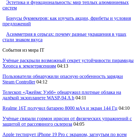
Эстетика и функциональность: мир теплых алюминиевых
систем
Бонусы букмекеров: как изучать акции, фрибеты и условия
предложений
Асимметрия в серьгах: почему разные украшения в ушах
стали знаком вкуса
События из мира IT
Учёные раскрыли возможный секрет устойчивости пирамиды
Хеопса к землетрясениям
04:13
Пользователи обнаружили опасную особенность зарядки
Steam Controller
04:12
Телескоп «Джеймс Уэбб» обнаружил плотные облака на
далёкой экзопланете WASP-94 A b
04:11
Realme 16T получил батарею 8000 мАч и экран 144 Гц
04:10
Учёные связали гормон ирисин от физических упражнений с
защитой от рассеянного склероза
04:05
Apple тестирует iPhone 19 Pro с экраном, загнутым по всем