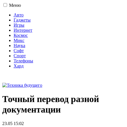
Меню
Авто
Гаджеты
Игры
Интернет
Космос
Микс
Наука
Софт
Спорт
Телефоны
Хард
16+
Точный перевод разной
документации
23.05 15:02