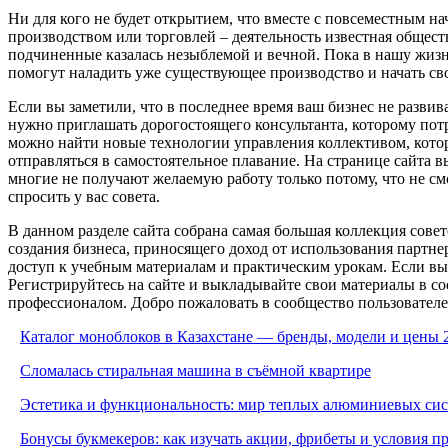
Ни для кого не будет открытием, что вместе с повсеместным н
производством или торговлей – деятельность известная обществ
подчиненные казалась незыблемой и вечной. Пока в нашу жизн
помогут наладить уже существующее производство и начать сво
Если вы заметили, что в последнее время ваш бизнес не развива
нужно приглашать дорогостоящего консультанта, которому потр
можно найти новые технологии управления коллективом, котор
отправляться в самостоятельное плавание. На странице сайта 
многие не получают желаемую работу только потому, что не см
спросить у вас совета.
В данном разделе сайта собрана самая большая коллекция сове
создания бизнеса, приносящего доход от использования партнер
доступ к учебным материалам и практическим урокам. Если вы
Регистрируйтесь на сайте и выкладывайте свои материалы в соо
профессионалом. Добро пожаловать в сообщество пользователе
Каталог моноблоков в Казахстане — бренды, модели и цены 
Сломалась стиральная машина в съёмной квартире
Эстетика и функциональность: мир теплых алюминиевых си
Бонусы букмекеров: как изучать акции, фрибеты и условия 