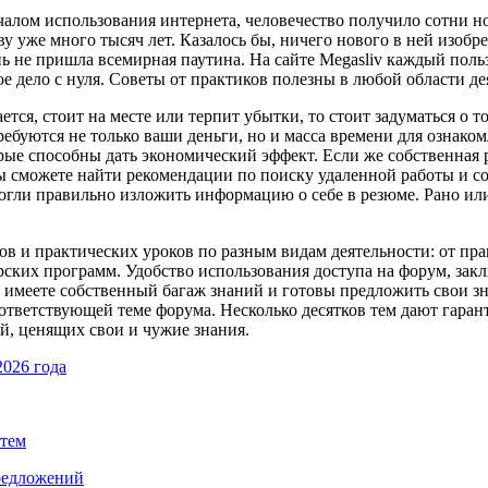
ачалом использования интернета, человечество получило сотни 
у уже много тысяч лет. Казалось бы, ничего нового в ней изобре
ь не пришла всемирная паутина. На сайте Megasliv каждый поль
е дело с нуля. Советы от практиков полезны в любой области де
ется, стоит на месте или терпит убытки, то стоит задуматься о т
ебуются не только ваши деньги, но и масса времени для ознако
ые способны дать экономический эффект. Если же собственная р
вы сможете найти рекомендации по поиску удаленной работы и со
огли правильно изложить информацию о себе в резюме. Рано или
тов и практических уроков по разным видам деятельности: от п
ских программ. Удобство использования доступа на форум, заклю
 имеете собственный багаж знаний и готовы предложить свои зн
тветствующей теме форума. Несколько десятков тем дают гаранти
й, ценящих свои и чужие знания.
2026 года
стем
предложений