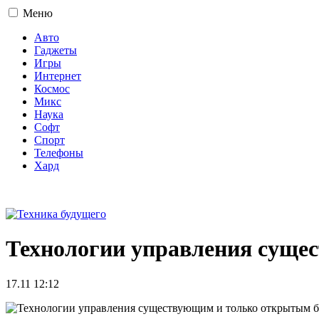
Меню
Авто
Гаджеты
Игры
Интернет
Космос
Микс
Наука
Софт
Спорт
Телефоны
Хард
16+
Технологии управления суще
17.11 12:12