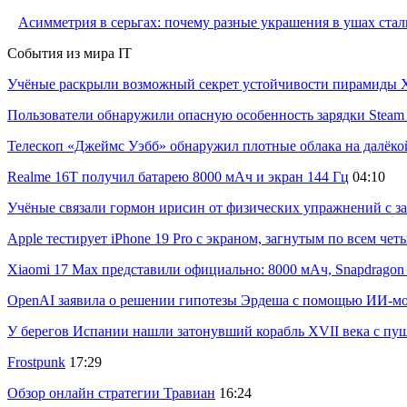
Асимметрия в серьгах: почему разные украшения в ушах стал
События из мира IT
Учёные раскрыли возможный секрет устойчивости пирамиды Х
Пользователи обнаружили опасную особенность зарядки Steam C
Телескоп «Джеймс Уэбб» обнаружил плотные облака на далёко
Realme 16T получил батарею 8000 мАч и экран 144 Гц
04:10
Учёные связали гормон ирисин от физических упражнений с за
Apple тестирует iPhone 19 Pro с экраном, загнутым по всем че
Xiaomi 17 Max представили официально: 8000 мАч, Snapdragon 8
OpenAI заявила о решении гипотезы Эрдеша с помощью ИИ-м
У берегов Испании нашли затонувший корабль XVII века с пу
Frostpunk
17:29
Обзор онлайн стратегии Травиан
16:24