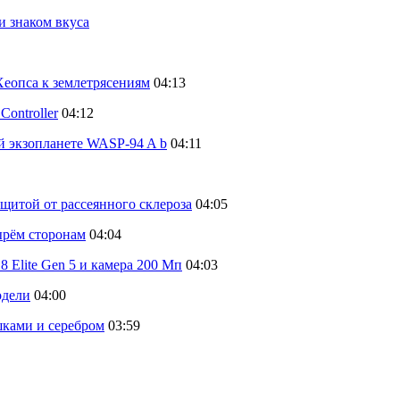
и знаком вкуса
еопса к землетрясениям
04:13
ontroller
04:12
й экзопланете WASP-94 A b
04:11
щитой от рассеянного склероза
04:05
тырём сторонам
04:04
 Elite Gen 5 и камера 200 Мп
04:03
одели
04:00
шками и серебром
03:59