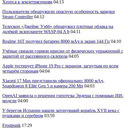
Хеопса к землетрясениям
04:13
Пользователи обнаружили опасную особенность зарядки
Steam Controller
04:12
Телескоп «Джеймс Уэбб» обнаружил плотные облака на
далёкой экзопланете WASP-94 A b
04:11
Realme 16T получил батарею 8000 мАч и экран 144 Гц
04:10
Учёные связали гормон ирисин от физических упражнений с
защитой от рассеянного склероза
04:05
Apple тестирует iPhone 19 Pro с экраном, загнутым по всем
четырём сторонам
04:04
Xiaomi 17 Max представили официально: 8000 мАч,
Snapdragon 8 Elite Gen 5 и камера 200 Мп
04:03
OpenAI заявила о решении гипотезы Эрдеша с помощью ИИ-
модели
04:00
У берегов Испании нашли затонувший корабль XVII века с
пушками и серебром
03:59
Frostpunk
17:29