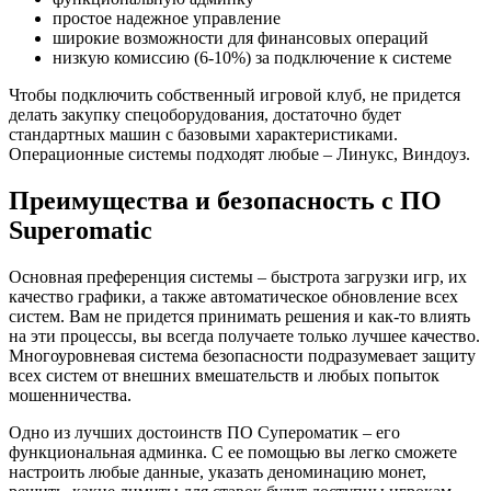
простое надежное управление
широкие возможности для финансовых операций
низкую комиссию (6-10%) за подключение к системе
Чтобы подключить собственный игровой клуб, не придется
делать закупку спецоборудования, достаточно будет
стандартных машин с базовыми характеристиками.
Операционные системы подходят любые – Линукс, Виндоуз.
Преимущества и безопасность с ПО
Superomatiс
Основная преференция системы – быстрота загрузки игр, их
качество графики, а также автоматическое обновление всех
систем. Вам не придется принимать решения и как-то влиять
на эти процессы, вы всегда получаете только лучшее качество.
Многоуровневая система безопасности подразумевает защиту
всех систем от внешних вмешательств и любых попыток
мошенничества.
Одно из лучших достоинств ПО Супероматик – его
функциональная админка. С ее помощью вы легко сможете
настроить любые данные, указать деноминацию монет,