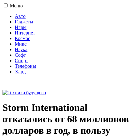
Меню
Авто
Гаджеты
Игры
Интернет
Космос
Микс
Наука
Софт
Спорт
Телефоны
Хард
16+
Storm International
отказались от 68 миллионов
долларов в год, в пользу