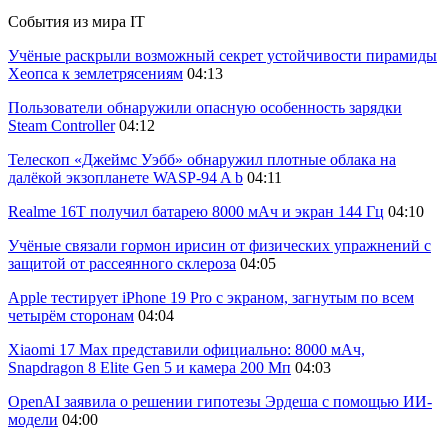
События из мира IT
Учёные раскрыли возможный секрет устойчивости пирамиды
Хеопса к землетрясениям
04:13
Пользователи обнаружили опасную особенность зарядки
Steam Controller
04:12
Телескоп «Джеймс Уэбб» обнаружил плотные облака на
далёкой экзопланете WASP-94 A b
04:11
Realme 16T получил батарею 8000 мАч и экран 144 Гц
04:10
Учёные связали гормон ирисин от физических упражнений с
защитой от рассеянного склероза
04:05
Apple тестирует iPhone 19 Pro с экраном, загнутым по всем
четырём сторонам
04:04
Xiaomi 17 Max представили официально: 8000 мАч,
Snapdragon 8 Elite Gen 5 и камера 200 Мп
04:03
OpenAI заявила о решении гипотезы Эрдеша с помощью ИИ-
модели
04:00