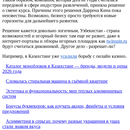
передовой в сфере индустрии развлечений, приняла решение
о смене курса. Причины этого решения Даррена Кина пока
неизвестны. Возможно, бизнесу просто требуются новые
горизонты для дальнейшего развития.
Решение кажется довольно логичным, Узбекистан - страна
возможностей и игорный бизнес там еще не развит, даже в
интернет-порталы и обзоры игорных площадок как
twinspin.ru
будут считаться диковинкой. Другое дело - разрешат-ли?
Например, в Казахстане уже
усилили
борьбу с онлайн казино.
Каталог моноблоков в Казахстане — бренды, модели и цены
2026 года
Сломалась стиральная машина в съёмной квартире
Эстетика и функциональность: мир теплых алюминиевых
систем
Бонусы букмекеров: как изучать акции, фрибеты и условия
предложений
Асимметрия в серьгах: почему разные украшения в ушах
стали знаком вкуса