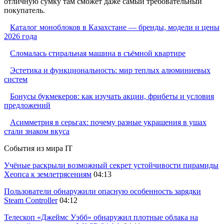
отличную сумку там сможет даже самый требовательный
покупатель.
Каталог моноблоков в Казахстане — бренды, модели и цены
2026 года
Сломалась стиральная машина в съёмной квартире
Эстетика и функциональность: мир теплых алюминиевых
систем
Бонусы букмекеров: как изучать акции, фрибеты и условия
предложений
Асимметрия в серьгах: почему разные украшения в ушах
стали знаком вкуса
События из мира IT
Учёные раскрыли возможный секрет устойчивости пирамиды
Хеопса к землетрясениям
04:13
Пользователи обнаружили опасную особенность зарядки
Steam Controller
04:12
Телескоп «Джеймс Уэбб» обнаружил плотные облака на