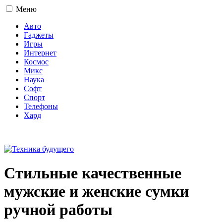
Меню
Авто
Гаджеты
Игры
Интернет
Космос
Микс
Наука
Софт
Спорт
Телефоны
Хард
16+
Стильные качественные
мужские и женские сумки
ручной работы