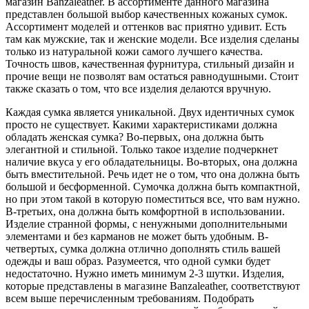
магазин Banzaleather. В ассортименте данного магазина
представлен большой выбор качественных кожаных сумок.
Ассортимент моделей и оттенков вас приятно удивит. Есть
там как мужские, так и женские модели. Все изделия сделаны
только из натуральной кожи самого лучшего качества.
Точность швов, качественная фурнитура, стильный дизайн и
прочие вещи не позволят вам остаться равнодушными. Стоит
также сказать о том, что все изделия делаются вручную.
Каждая сумка является уникальной. Двух идентичных сумок
просто не существует. Какими характеристиками должна
обладать женская сумка? Во-первых, она должна быть
элегантной и стильной. Только такое изделие подчеркнет
наличие вкуса у его обладательницы. Во-вторых, она должна
быть вместительной. Речь идет не о том, что она должна быть
большой и бесформенной. Сумочка должна быть компактной,
но при этом такой в которую поместиться все, что вам нужно.
В-третьих, она должна быть комфортной в использовании.
Изделие странной формы, с ненужными дополнительными
элементами и без карманов не может быть удобным. В-
четвертых, сумка должна отлично дополнять стиль вашей
одежды и ваш образ. Разумеется, что одной сумки будет
недостаточно. Нужно иметь минимум 2-3 шутки. Изделия,
которые представлены в магазине Banzaleather, соответствуют
всем выше перечисленным требованиям. Подобрать