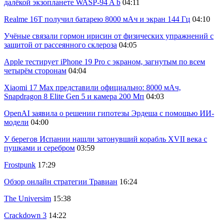
далёкой экзопланете WASP-94 A b
04:11
Realme 16T получил батарею 8000 мАч и экран 144 Гц
04:10
Учёные связали гормон ирисин от физических упражнений с
защитой от рассеянного склероза
04:05
Apple тестирует iPhone 19 Pro с экраном, загнутым по всем
четырём сторонам
04:04
Xiaomi 17 Max представили официально: 8000 мАч,
Snapdragon 8 Elite Gen 5 и камера 200 Мп
04:03
OpenAI заявила о решении гипотезы Эрдеша с помощью ИИ-
модели
04:00
У берегов Испании нашли затонувший корабль XVII века с
пушками и серебром
03:59
Frostpunk
17:29
Обзор онлайн стратегии Травиан
16:24
The Universim
15:38
Crackdown 3
14:22