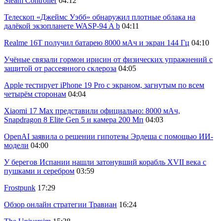
Steam Controller
04:12
Телескоп «Джеймс Уэбб» обнаружил плотные облака на
далёкой экзопланете WASP-94 A b
04:11
Realme 16T получил батарею 8000 мАч и экран 144 Гц
04:10
Учёные связали гормон ирисин от физических упражнений с
защитой от рассеянного склероза
04:05
Apple тестирует iPhone 19 Pro с экраном, загнутым по всем
четырём сторонам
04:04
Xiaomi 17 Max представили официально: 8000 мАч,
Snapdragon 8 Elite Gen 5 и камера 200 Мп
04:03
OpenAI заявила о решении гипотезы Эрдеша с помощью ИИ-
модели
04:00
У берегов Испании нашли затонувший корабль XVII века с
пушками и серебром
03:59
Frostpunk
17:29
Обзор онлайн стратегии Травиан
16:24