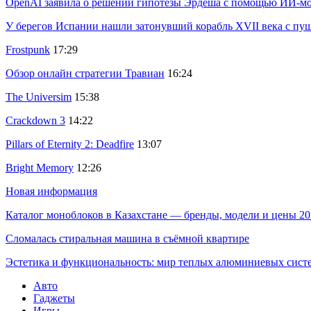
OpenAI заявила о решении гипотезы Эрдеша с помощью ИИ-м
У берегов Испании нашли затонувший корабль XVII века с пу
Frostpunk
17:29
Обзор онлайн стратегии Травиан
16:24
The Universim
15:38
Crackdown 3
14:22
Pillars of Eternity 2: Deadfire
13:07
Bright Memory
12:26
Новая информация
Каталог моноблоков в Казахстане — бренды, модели и цены 20
Сломалась стиральная машина в съёмной квартире
Эстетика и функциональность: мир теплых алюминиевых сист
Авто
Гаджеты
Игры