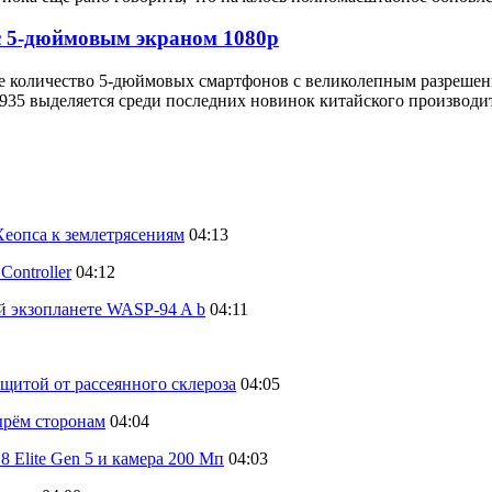
с 5-дюймовым экраном 1080p
е количество 5-дюймовых смартфонов с великолепным разрешени
935 выделяется среди последних новинок китайского производит
еопса к землетрясениям
04:13
ontroller
04:12
й экзопланете WASP-94 A b
04:11
щитой от рассеянного склероза
04:05
тырём сторонам
04:04
 Elite Gen 5 и камера 200 Мп
04:03