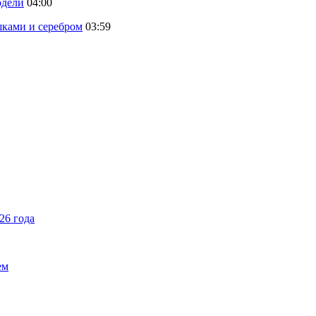
одели
04:00
шками и серебром
03:59
26 года
ем