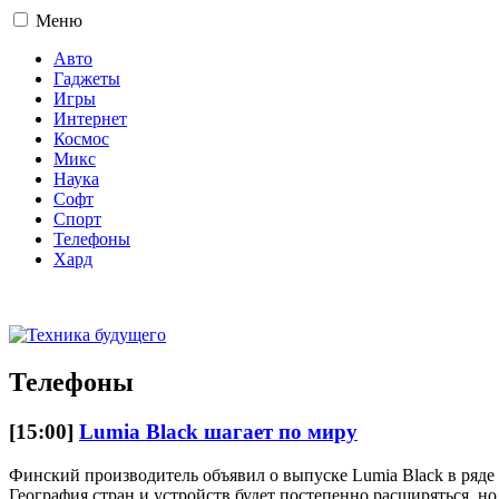
Меню
Авто
Гаджеты
Игры
Интернет
Космос
Микс
Наука
Софт
Спорт
Телефоны
Хард
16+
Телефоны
[15:00]
Lumia Black шагает по миру
Финский производитель объявил о выпуске Lumia Black в ряде
География стран и устройств будет постепенно расширяться, н