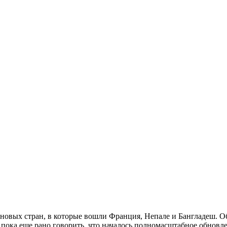
 новых стран, в которые вошли Франция, Непале и Бангладеш. О
о пока еще рано говорить, что началось полномасштабное обновл