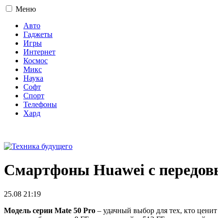
Меню
Авто
Гаджеты
Игры
Интернет
Космос
Микс
Наука
Софт
Спорт
Телефоны
Хард
16+
Смартфоны Huawei с передов
25.08 21:19
Модель серии Mate 50 Pro
– удачный выбор для тех, кто цени