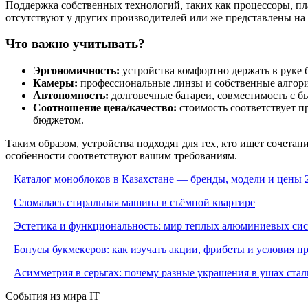
Поддержка собственных технологий, таких как процессоры, п
отсутствуют у других производителей или же представлены на 
Что важно учитывать?
Эргономичность:
устройства комфортно держать в руке б
Камеры:
профессиональные линзы и собственные алгори
Автономность:
долговечные батареи, совместимость с 
Соотношение цена/качество:
стоимость соответствует п
бюджетом.
Таким образом, устройства подходят для тех, кто ищет сочет
особенности соответствуют вашим требованиям.
Каталог моноблоков в Казахстане — бренды, модели и цены 
Сломалась стиральная машина в съёмной квартире
Эстетика и функциональность: мир теплых алюминиевых си
Бонусы букмекеров: как изучать акции, фрибеты и условия 
Асимметрия в серьгах: почему разные украшения в ушах стал
События из мира IT