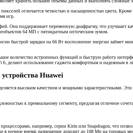
озволяет хранить большие объемы данных и выполнять сложные з
икселей отличается четкостью и насыщенностью цвета. Кроме т
мя игр.
й. Она поддерживает переменную диафрагму, что улучшает кач
леобъектив 64 МП с пятикратным оптическим зумом.
логии быстрой зарядки на 66 Вт восполнение энергии займет ми
льшое количество встроенных функций и быструю работу интерфе
i 6, делают использование гаджета комфортным и надежным в л
 устройства Huawei
ляется высоким качеством и мощными характеристиками. Эти мо
лежностью к премиальному сегменту, предлагая отличное сочет
роцессорами, например, серии Kirin или Snapdragon, что позвол
 в ночное время; разрешение доходит до 108 Мп на топовых мо