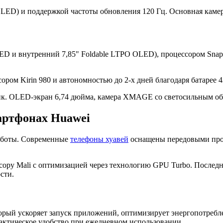
ED) и поддержкой частоты обновления 120 Гц. Основная камера
D и внутренний 7,85" Foldable LTPO OLED), процессором Snapd
ссором Kirin 980 и автономностью до 2-х дней благодаря батарее 
ик. OLED-экран 6,74 дюйма, камера XMAGE со светосильным объ
артфонах Huawei
работы. Современные
телефоны хуавей
оснащены передовыми проц
ссору Mali с оптимизацией через технологию GPU Turbo. Послед
сти.
рый ускоряет запуск приложений, оптимизирует энергопотребле
рактическое удобство при ежедневном использовании.