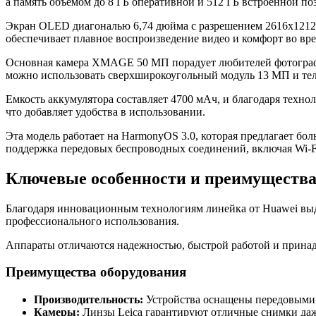
а память объемом до 8 ГБ оперативной и 512 ГБ встроенной п
Экран OLED диагональю 6,74 дюйма с разрешением 2616x1212 п
обеспечивает плавное воспроизведение видео и комфорт во вре
Основная камера XMAGE 50 МП порадует любителей фотографи
можно использовать сверхширокоугольный модуль 13 МП и те
Емкость аккумулятора составляет 4700 мАч, и благодаря техно
что добавляет удобства в использовании.
Эта модель работает на HarmonyOS 3.0, которая предлагает бо
поддержка передовых беспроводных соединений, включая Wi-F
Ключевые особенности и преимущества
Благодаря инновационным технологиям линейка от Huawei выде
профессионального использования.
Аппараты отличаются надежностью, быстрой работой и принад
Преимущества оборудования
Производительность:
Устройства оснащены передовыми п
Камеры:
Линзы Leica гарантируют отличные снимки даже