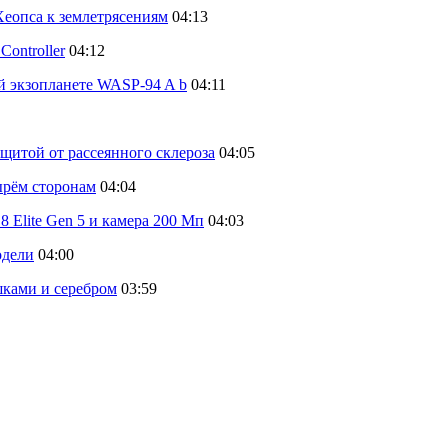
еопса к землетрясениям
04:13
ontroller
04:12
й экзопланете WASP-94 A b
04:11
щитой от рассеянного склероза
04:05
тырём сторонам
04:04
 Elite Gen 5 и камера 200 Мп
04:03
одели
04:00
шками и серебром
03:59