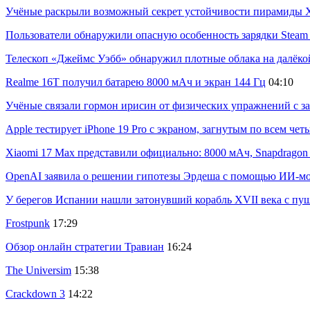
Учёные раскрыли возможный секрет устойчивости пирамиды Х
Пользователи обнаружили опасную особенность зарядки Steam C
Телескоп «Джеймс Уэбб» обнаружил плотные облака на далёко
Realme 16T получил батарею 8000 мАч и экран 144 Гц
04:10
Учёные связали гормон ирисин от физических упражнений с за
Apple тестирует iPhone 19 Pro с экраном, загнутым по всем че
Xiaomi 17 Max представили официально: 8000 мАч, Snapdragon 8
OpenAI заявила о решении гипотезы Эрдеша с помощью ИИ-м
У берегов Испании нашли затонувший корабль XVII века с пу
Frostpunk
17:29
Обзор онлайн стратегии Травиан
16:24
The Universim
15:38
Crackdown 3
14:22