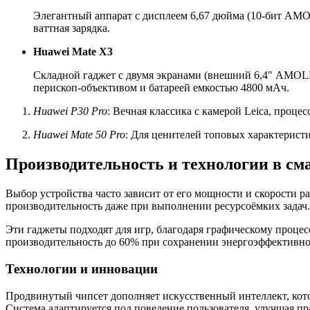
Элегантный аппарат с дисплеем 6,67 дюйма (10-бит AMOL
ваттная зарядка.
Huawei Mate X3
Складной гаджет с двумя экранами (внешний 6,4" AMOLE
перископ-объективом и батареей емкостью 4800 мАч.
Huawei P30 Pro
: Вечная классика с камерой Leica, проце
Huawei Mate 50 Pro
: Для ценителей топовых характерист
Производительность и технологии в см
Выбор устройства часто зависит от его мощности и скорости 
производительность даже при выполнении ресурсоёмких задач.
Эти гаджеты подходят для игр, благодаря графическому проце
производительность до 60% при сохранении энергоэффективно
Технологии и инновации
Продвинутый чипсет дополняет искусственный интеллект, кото
Система адаптируется под поведение пользователя, улучшая п