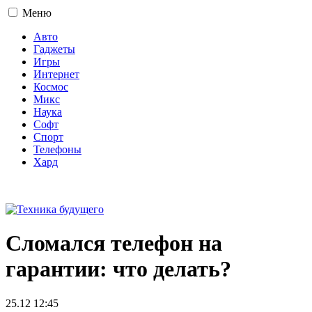
Меню
Авто
Гаджеты
Игры
Интернет
Космос
Микс
Наука
Софт
Спорт
Телефоны
Хард
16+
Сломался телефон на
гарантии: что делать?
25.12 12:45