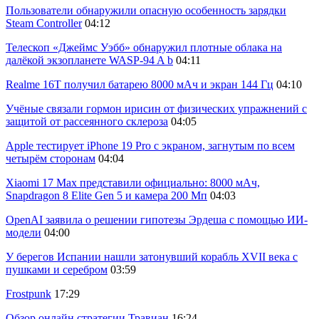
Пользователи обнаружили опасную особенность зарядки
Steam Controller
04:12
Телескоп «Джеймс Уэбб» обнаружил плотные облака на
далёкой экзопланете WASP-94 A b
04:11
Realme 16T получил батарею 8000 мАч и экран 144 Гц
04:10
Учёные связали гормон ирисин от физических упражнений с
защитой от рассеянного склероза
04:05
Apple тестирует iPhone 19 Pro с экраном, загнутым по всем
четырём сторонам
04:04
Xiaomi 17 Max представили официально: 8000 мАч,
Snapdragon 8 Elite Gen 5 и камера 200 Мп
04:03
OpenAI заявила о решении гипотезы Эрдеша с помощью ИИ-
модели
04:00
У берегов Испании нашли затонувший корабль XVII века с
пушками и серебром
03:59
Frostpunk
17:29
Обзор онлайн стратегии Травиан
16:24