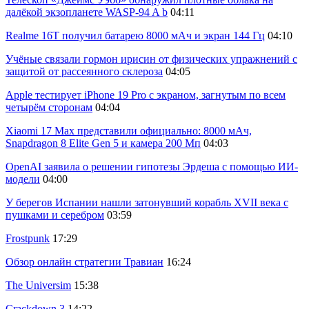
далёкой экзопланете WASP-94 A b
04:11
Realme 16T получил батарею 8000 мАч и экран 144 Гц
04:10
Учёные связали гормон ирисин от физических упражнений с
защитой от рассеянного склероза
04:05
Apple тестирует iPhone 19 Pro с экраном, загнутым по всем
четырём сторонам
04:04
Xiaomi 17 Max представили официально: 8000 мАч,
Snapdragon 8 Elite Gen 5 и камера 200 Мп
04:03
OpenAI заявила о решении гипотезы Эрдеша с помощью ИИ-
модели
04:00
У берегов Испании нашли затонувший корабль XVII века с
пушками и серебром
03:59
Frostpunk
17:29
Обзор онлайн стратегии Травиан
16:24
The Universim
15:38
Crackdown 3
14:22