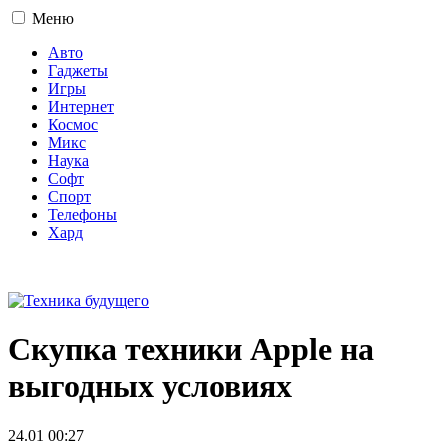
Меню
Авто
Гаджеты
Игры
Интернет
Космос
Микс
Наука
Софт
Спорт
Телефоны
Хард
16+
Скупка техники Apple на
выгодных условиях
24.01 00:27