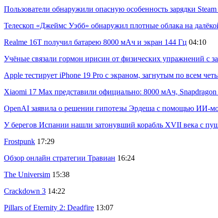
Пользователи обнаружили опасную особенность зарядки Steam C
Телескоп «Джеймс Уэбб» обнаружил плотные облака на далёко
Realme 16T получил батарею 8000 мАч и экран 144 Гц
04:10
Учёные связали гормон ирисин от физических упражнений с за
Apple тестирует iPhone 19 Pro с экраном, загнутым по всем че
Xiaomi 17 Max представили официально: 8000 мАч, Snapdragon 8
OpenAI заявила о решении гипотезы Эрдеша с помощью ИИ-м
У берегов Испании нашли затонувший корабль XVII века с пу
Frostpunk
17:29
Обзор онлайн стратегии Травиан
16:24
The Universim
15:38
Crackdown 3
14:22
Pillars of Eternity 2: Deadfire
13:07