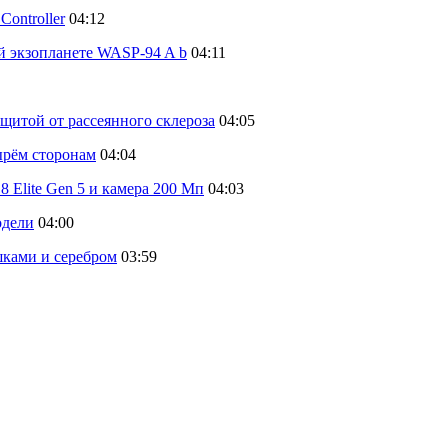
ontroller
04:12
й экзопланете WASP-94 A b
04:11
щитой от рассеянного склероза
04:05
тырём сторонам
04:04
 Elite Gen 5 и камера 200 Мп
04:03
одели
04:00
шками и серебром
03:59