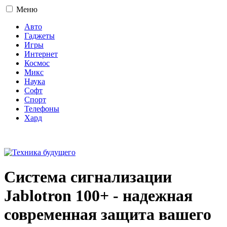
Меню
Авто
Гаджеты
Игры
Интернет
Космос
Микс
Наука
Софт
Спорт
Телефоны
Хард
16+
Система сигнализации
Jablotron 100+ - надежная
современная защита вашего