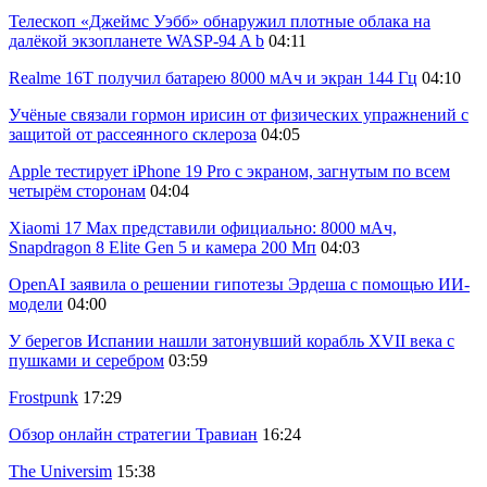
Телескоп «Джеймс Уэбб» обнаружил плотные облака на
далёкой экзопланете WASP-94 A b
04:11
Realme 16T получил батарею 8000 мАч и экран 144 Гц
04:10
Учёные связали гормон ирисин от физических упражнений с
защитой от рассеянного склероза
04:05
Apple тестирует iPhone 19 Pro с экраном, загнутым по всем
четырём сторонам
04:04
Xiaomi 17 Max представили официально: 8000 мАч,
Snapdragon 8 Elite Gen 5 и камера 200 Мп
04:03
OpenAI заявила о решении гипотезы Эрдеша с помощью ИИ-
модели
04:00
У берегов Испании нашли затонувший корабль XVII века с
пушками и серебром
03:59
Frostpunk
17:29
Обзор онлайн стратегии Травиан
16:24
The Universim
15:38