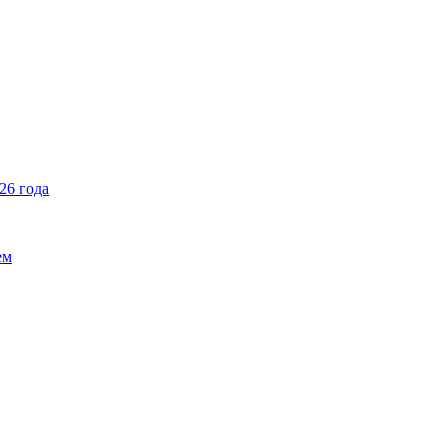
26 года
ем