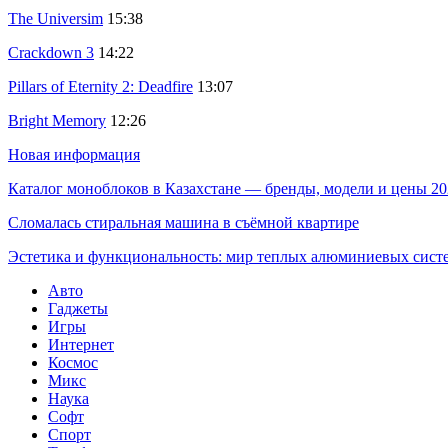
The Universim
15:38
Crackdown 3
14:22
Pillars of Eternity 2: Deadfire
13:07
Bright Memory
12:26
Новая информация
Каталог моноблоков в Казахстане — бренды, модели и цены 20
Сломалась стиральная машина в съёмной квартире
Эстетика и функциональность: мир теплых алюминиевых сист
Авто
Гаджеты
Игры
Интернет
Космос
Микс
Наука
Софт
Спорт