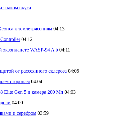
и знаком вкуса
еопса к землетрясениям
04:13
ontroller
04:12
й экзопланете WASP-94 A b
04:11
щитой от рассеянного склероза
04:05
тырём сторонам
04:04
 Elite Gen 5 и камера 200 Мп
04:03
одели
04:00
шками и серебром
03:59