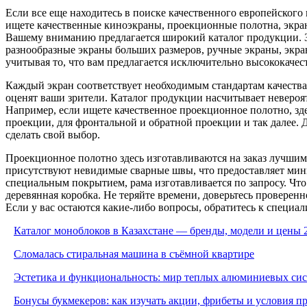
Если все еще находитесь в поиске качественного европейского
ищете качественные киноэкраны, проекционные полотна, экраны 
Вашему вниманию предлагается широкий каталог продукции. Зд
разнообразные экраны больших размеров, ручные экраны, экра
учитывая то, что вам предлагается исключительно высококаче
Каждый экран соответствует необходимым стандартам качества,
оценят ваши зрители. Каталог продукции насчитывает невероят
Например, если ищете качественное проекционное полотно, зд
проекции, для фронтальной и обратной проекции и так далее. 
сделать свой выбор.
Проекционное полотно здесь изготавливаются на заказ лучшим
присутствуют невидимые сварные швы, что предоставляет мини
специальным покрытием, рама изготавливается по запросу. Что 
деревянная коробка. Не теряйте времени, доверьтесь проверен
Если у вас остаются какие-либо вопросы, обратитесь к специал
Каталог моноблоков в Казахстане — бренды, модели и цены 
Сломалась стиральная машина в съёмной квартире
Эстетика и функциональность: мир теплых алюминиевых си
Бонусы букмекеров: как изучать акции, фрибеты и условия 