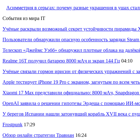
Асимметрия в серьгах: почему разные украшения в ушах стал
События из мира IT
Учёные раскрыли возможный секрет устойчивости пирамиды Х
Пользователи обнаружили опасную особенность зарядки Steam C
Телескоп «Джеймс Уэбб» обнаружил плотные облака на далёко
Realme 16T получил батарею 8000 мАч и экран 144 Гц
04:10
Учёные связали гормон ирисин от физических упражнений с за
Apple тестирует iPhone 19 Pro с экраном, загнутым по всем че
Xiaomi 17 Max представили официально: 8000 мАч, Snapdragon 8
OpenAI заявила о решении гипотезы Эрдеша с помощью ИИ-м
У берегов Испании нашли затонувший корабль XVII века с пу
Frostpunk
17:29
Обзор онлайн стратегии Травиан
16:24