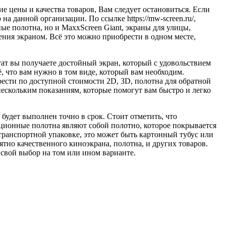
е цены и качества товаров, Вам следует остановиться. Если
 данной организации. По ссылке https://mw-screen.ru/,
е полотна, но и MaxxScreen Giant, экраны для улицы,
ния экраном. Всё это можно приобрести в одном месте,
тат вы получаете достойный экран, который с удовольствием
, что вам нужно в том виде, который вам необходим.
рести по доступной стоимости 2D, 3D, полотна для обратной
нескольким показаниям, которые помогут вам быстро и легко
будет выполнен точно в срок. Стоит отметить, что
кционные полотна являют собой полотно, которое покрывается
 транспортной упаковке, это может быть картонный тубус или
ятно качественного киноэкрана, полотна, и других товаров.
 свой выбор на том или ином варианте.