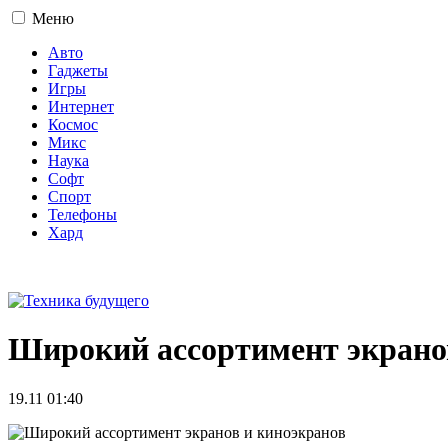
Меню
Авто
Гаджеты
Игры
Интернет
Космос
Микс
Наука
Софт
Спорт
Телефоны
Хард
16+
Широкий ассортимент экрано
19.11 01:40