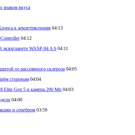
и знаком вкуса
еопса к землетрясениям
04:13
ontroller
04:12
й экзопланете WASP-94 A b
04:11
щитой от рассеянного склероза
04:05
тырём сторонам
04:04
 Elite Gen 5 и камера 200 Мп
04:03
одели
04:00
шками и серебром
03:59