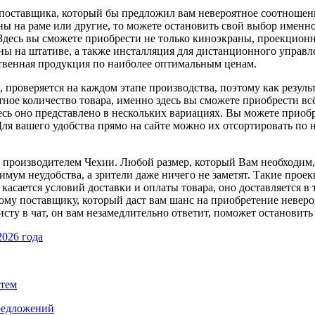
 поставщика, который бы предложил вам невероятное соотношени
на раме или другие, то можете остановить свой выбор именно на
есь вы сможете приобрести не только киноэкраны, проекционны
ны на штативе, а также инсталляция для дистанционного управле
ственная продукция по наиболее оптимальным ценам.
 проверяется на каждом этапе производства, поэтому как резуль
ное количество товара, именно здесь вы сможете приобрести всё
есь оно представлено в нескольких вариациях. Вы можете приоб
Для вашего удобства прямо на сайте можно их отсортировать по 
 производителем Чехии. Любой размер, который Вам необходим, 
мум неудобства, а зрители даже ничего не заметят. Такие прое
касается условий доставки и оплаты товара, оно доставляется в
ному поставщику, который даст вам шанс на приобретение неверо
исту в чат, он вам незамедлительно ответит, поможет остановить
2026 года
стем
предложений