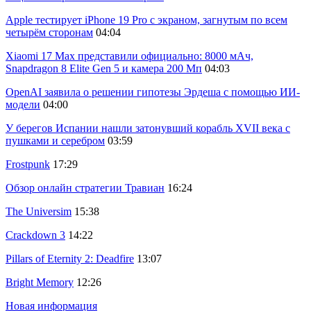
Apple тестирует iPhone 19 Pro с экраном, загнутым по всем
четырём сторонам
04:04
Xiaomi 17 Max представили официально: 8000 мАч,
Snapdragon 8 Elite Gen 5 и камера 200 Мп
04:03
OpenAI заявила о решении гипотезы Эрдеша с помощью ИИ-
модели
04:00
У берегов Испании нашли затонувший корабль XVII века с
пушками и серебром
03:59
Frostpunk
17:29
Обзор онлайн стратегии Травиан
16:24
The Universim
15:38
Crackdown 3
14:22
Pillars of Eternity 2: Deadfire
13:07
Bright Memory
12:26
Новая информация