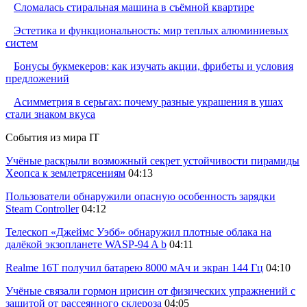
Сломалась стиральная машина в съёмной квартире
Эстетика и функциональность: мир теплых алюминиевых
систем
Бонусы букмекеров: как изучать акции, фрибеты и условия
предложений
Асимметрия в серьгах: почему разные украшения в ушах
стали знаком вкуса
События из мира IT
Учёные раскрыли возможный секрет устойчивости пирамиды
Хеопса к землетрясениям
04:13
Пользователи обнаружили опасную особенность зарядки
Steam Controller
04:12
Телескоп «Джеймс Уэбб» обнаружил плотные облака на
далёкой экзопланете WASP-94 A b
04:11
Realme 16T получил батарею 8000 мАч и экран 144 Гц
04:10
Учёные связали гормон ирисин от физических упражнений с
защитой от рассеянного склероза
04:05