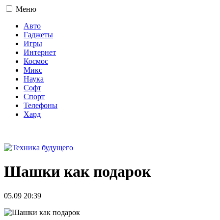
Меню
Авто
Гаджеты
Игры
Интернет
Космос
Микс
Наука
Софт
Спорт
Телефоны
Хард
16+
Шашки как подарок
05.09 20:39