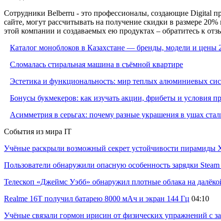
Сотрудники Belberru - это профессионалы, создающие Digital 
сайте, могут рассчитывать на получение скидки в размере 20%
этой компании и создаваемых ею продуктах – обратитесь к отз
Каталог моноблоков в Казахстане — бренды, модели и цены 
Сломалась стиральная машина в съёмной квартире
Эстетика и функциональность: мир теплых алюминиевых си
Бонусы букмекеров: как изучать акции, фрибеты и условия 
Асимметрия в серьгах: почему разные украшения в ушах стал
События из мира IT
Учёные раскрыли возможный секрет устойчивости пирамиды Х
Пользователи обнаружили опасную особенность зарядки Steam C
Телескоп «Джеймс Уэбб» обнаружил плотные облака на далёко
Realme 16T получил батарею 8000 мАч и экран 144 Гц
04:10
Учёные связали гормон ирисин от физических упражнений с за