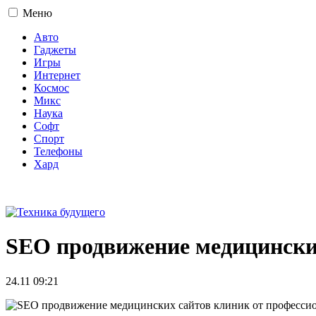
Меню
Авто
Гаджеты
Игры
Интернет
Космос
Микс
Наука
Софт
Спорт
Телефоны
Хард
16+
SEO продвижение медицинских
24.11 09:21