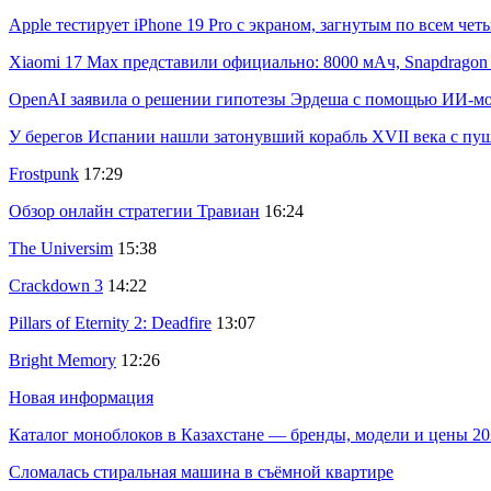
Apple тестирует iPhone 19 Pro с экраном, загнутым по всем че
Xiaomi 17 Max представили официально: 8000 мАч, Snapdragon 8
OpenAI заявила о решении гипотезы Эрдеша с помощью ИИ-м
У берегов Испании нашли затонувший корабль XVII века с пу
Frostpunk
17:29
Обзор онлайн стратегии Травиан
16:24
The Universim
15:38
Crackdown 3
14:22
Pillars of Eternity 2: Deadfire
13:07
Bright Memory
12:26
Новая информация
Каталог моноблоков в Казахстане — бренды, модели и цены 20
Сломалась стиральная машина в съёмной квартире