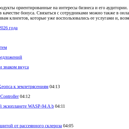
продукты ориентированные на интересы бизнеса и его аудитории.
 в качестве бонуса. Связаться с сотрудниками можно также в он
ывам клиентов, которые уже воспользовались ее услугами и, во
2026 года
стем
предложений
и знаком вкуса
еопса к землетрясениям
04:13
ontroller
04:12
й экзопланете WASP-94 A b
04:11
щитой от рассеянного склероза
04:05