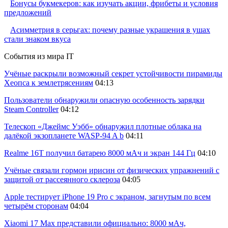
Бонусы букмекеров: как изучать акции, фрибеты и условия
предложений
Асимметрия в серьгах: почему разные украшения в ушах
стали знаком вкуса
События из мира IT
Учёные раскрыли возможный секрет устойчивости пирамиды
Хеопса к землетрясениям
04:13
Пользователи обнаружили опасную особенность зарядки
Steam Controller
04:12
Телескоп «Джеймс Уэбб» обнаружил плотные облака на
далёкой экзопланете WASP-94 A b
04:11
Realme 16T получил батарею 8000 мАч и экран 144 Гц
04:10
Учёные связали гормон ирисин от физических упражнений с
защитой от рассеянного склероза
04:05
Apple тестирует iPhone 19 Pro с экраном, загнутым по всем
четырём сторонам
04:04
Xiaomi 17 Max представили официально: 8000 мАч,