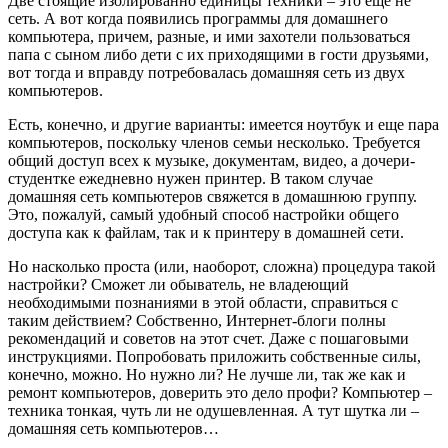
Две стоящие изолированно единицы техники – это еще не
сеть. А вот когда появились программы для домашнего
компьютера, причем, разные, и ими захотели пользоваться
папа с сыном либо дети с их приходящими в гости друзьями,
вот тогда и вправду потребовалась домашняя сеть из двух
компьютеров.
Есть, конечно, и другие варианты: имеется ноутбук и еще пара
компьютеров, поскольку членов семьи несколько. Требуется
общий доступ всех к музыке, документам, видео, а дочери-
студентке ежедневно нужен принтер. В таком случае
домашняя сеть компьютеров свяжется в домашнюю группу.
Это, пожалуй, самый удобный способ настройки общего
доступа как к файлам, так и к принтеру в домашней сети.
Но насколько проста (или, наоборот, сложна) процедура такой
настройки? Сможет ли обыватель, не владеющий
необходимыми познаниями в этой области, справиться с
таким действием? Собственно, Интернет-блоги полны
рекомендаций и советов на этот счет. Даже с пошаговыми
инструкциями. Попробовать приложить собственные силы,
конечно, можно. Но нужно ли? Не лучше ли, так же как и
ремонт компьютеров, доверить это дело профи? Компьютер –
техника тонкая, чуть ли не одушевленная. А тут шутка ли –
домашняя сеть компьютеров…