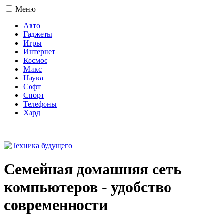
Меню
Авто
Гаджеты
Игры
Интернет
Космос
Микс
Наука
Софт
Спорт
Телефоны
Хард
16+
Семейная домашняя сеть
компьютеров - удобство
современности