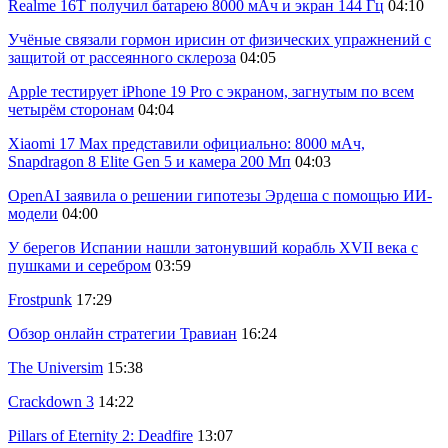
Realme 16T получил батарею 8000 мАч и экран 144 Гц
04:10
Учёные связали гормон ирисин от физических упражнений с
защитой от рассеянного склероза
04:05
Apple тестирует iPhone 19 Pro с экраном, загнутым по всем
четырём сторонам
04:04
Xiaomi 17 Max представили официально: 8000 мАч,
Snapdragon 8 Elite Gen 5 и камера 200 Мп
04:03
OpenAI заявила о решении гипотезы Эрдеша с помощью ИИ-
модели
04:00
У берегов Испании нашли затонувший корабль XVII века с
пушками и серебром
03:59
Frostpunk
17:29
Обзор онлайн стратегии Травиан
16:24
The Universim
15:38
Crackdown 3
14:22
Pillars of Eternity 2: Deadfire
13:07