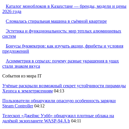
Каталог моноблоков в Казахстане — бренды, модели и цены
2026 года
Сломалась стиральная машина в съёмной квартире
Эстетика и функциональность: мир теплых алюминиевых
систем
Бонусы букмекеров: как изучать акции, фрибеты и условия
предложений
Асимметрия в серьгах: почему разные украшения в ушах
стали знаком вкуса
События из мира IT
Учёные раскрыли возможный секрет устойчивости пирамиды
Хеопса к землетрясениям
04:13
Пользователи обнаружили опасную особенность зарядки
Steam Controller
04:12
Телескоп «Джеймс Уэбб» обнаружил плотные облака на
далёкой экзопланете WASP-94 A b
04:11