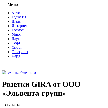
Меню
Авто
Гаджеты
Игры
Интернет
Космос
Микс
Наука
Софт
Спорт
Телефоны
Хард
16+
Розетки GIRA от ООО
«Эльвента-групп»
13.12 14:14