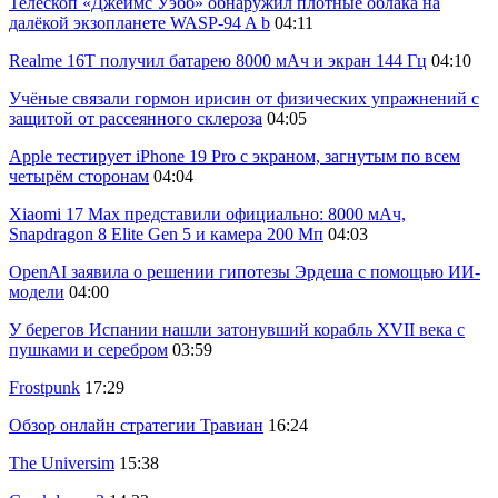
Телескоп «Джеймс Уэбб» обнаружил плотные облака на
далёкой экзопланете WASP-94 A b
04:11
Realme 16T получил батарею 8000 мАч и экран 144 Гц
04:10
Учёные связали гормон ирисин от физических упражнений с
защитой от рассеянного склероза
04:05
Apple тестирует iPhone 19 Pro с экраном, загнутым по всем
четырём сторонам
04:04
Xiaomi 17 Max представили официально: 8000 мАч,
Snapdragon 8 Elite Gen 5 и камера 200 Мп
04:03
OpenAI заявила о решении гипотезы Эрдеша с помощью ИИ-
модели
04:00
У берегов Испании нашли затонувший корабль XVII века с
пушками и серебром
03:59
Frostpunk
17:29
Обзор онлайн стратегии Травиан
16:24
The Universim
15:38