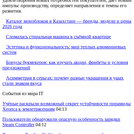
удовлетворения новых потребностей покупателей, дает новый
импульс производству, определяет направления и темпы его
развития.
Каталог моноблоков в Казахстане — бренды, модели и цены
2026 года
Сломалась стиральная машина в съёмной квартире
Эстетика и функциональность: мир теплых алюминиевых
систем
Бонусы букмекеров: как изучать акции, фрибеты и условия
предложений
Асимметрия в серьгах: почему разные украшения в ушах
стали знаком вкуса
События из мира IT
Учёные раскрыли возможный секрет устойчивости пирамиды
Хеопса к землетрясениям
04:13
Пользователи обнаружили опасную особенность зарядки
Steam Controller
04:12