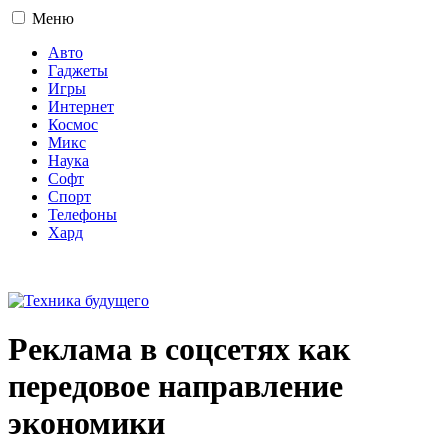
Меню
Авто
Гаджеты
Игры
Интернет
Космос
Микс
Наука
Софт
Спорт
Телефоны
Хард
16+
Реклама в соцсетях как
передовое направление
экономики