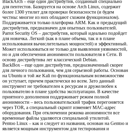
BlackArch – еще один дистрибутив, созданный специально
для пентестов. Базируется на основе Arch Linux, содержит
более 1300 утилит для проверки безопасности (и будем
честны: многие из них обладают схожим функционалом).
Поддерживается только платформа ARM. Как и предыдущий
дистрибутив, предназначен для опытных пользователей.
Parrot Security OS – дистрибутив, который идеально подойдет
для новичка. Легкий (как в плане объема, так и в плане
использования вычислительных мощностей) и эффективный.
Может использоваться не только для выявления уязвимостей,
но и для обеспечения анонимности пользователя в Сети. В
основу дистрибутива лег классический Debian.
BackBox – еще один дистрибутив, предназначенный скорее
для личного пользования, чем для серьезной работы. Основан
на Ubuntu и той же Kali по функциональным возможностям
он уступает, причем практически во всем. Зато данный
инструмент не требователен к ресурсам и дружелюбен к
пользователю в плане удобства эксплуатации. В качестве
приятного дополнения поддерживает режим полной
анонимности – весь пользовательский трафик перегоняется
через TOR, а специальный скрипт изменяет MAC-адрес
оборудования. При отключении режима анонимности все
временные файлы удаляются специальной утилитой.
Pentoo Linux – как и следует из названия, основан на Gentoo и
является мощным инструментом для тестирования и