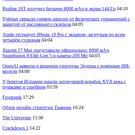
Realme 16T получил батарею 8000 мАч и экран 144 Гц
04:10
Учёные связали гормон ирисин от физических упражнений с
защитой от рассеянного склероза
04:05
Apple тестирует iPhone 19 Pro с экраном, загнутым по всем
четырём сторонам
04:04
Xiaomi 17 Max представили официально: 8000 мАч,
Snapdragon 8 Elite Gen 5 и камера 200 Мп
04:03
OpenAI заявила о решении гипотезы Эрдеша с помощью ИИ-
модели
04:00
У берегов Испании нашли затонувший корабль XVII века с
пушками и серебром
03:59
Frostpunk
17:29
Обзор онлайн стратегии Травиан
16:24
The Universim
15:38
Crackdown 3
14:22