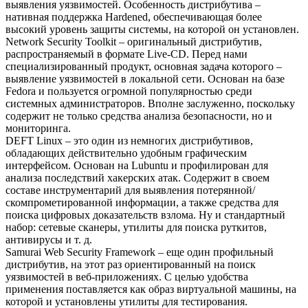
выявления уязвимостей. Особенность дистрибутива –
нативная поддержка Hardened, обеспечивающая более
высокий уровень защиты системы, на которой он установлен.
Network Security Toolkit – оригинальный дистрибутив,
распространяемый в формате Live-CD. Перед нами
специализированный продукт, основная задача которого –
выявление уязвимостей в локальной сети. Основан на базе
Fedora и пользуется огромной популярностью среди
системных администраторов. Вполне заслуженно, поскольку
содержит не только средства анализа безопасности, но и
мониторинга.
DEFT Linux – это один из немногих дистрибутивов,
обладающих действительно удобным графическим
интерфейсом. Основан на Lubuntu и профилирован для
анализа последствий хакерских атак. Содержит в своем
составе инструментарий для выявления потерянной/
скомпрометированной информации, а также средства для
поиска цифровых доказательств взлома. Ну и стандартный
набор: сетевые сканеры, утилиты для поиска руткитов,
антивирусы и т. д.
Samurai Web Security Framework – еще один профильный
дистрибутив, на этот раз ориентированный на поиск
уязвимостей в веб-приложениях. С целью удобства
применения поставляется как образ виртуальной машины, на
которой и установлены утилиты для тестирования.