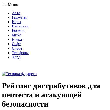
Меню
Авто
Гаджеты
Игры
Интернет
Космос
Микс
Наука
Софт
Спорт
Телефоны
Хард
16+
Рейтинг дистрибутивов для
пентеста и атакующей
безопасности