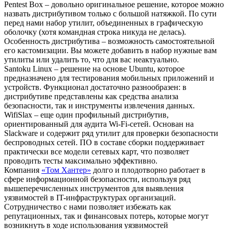
Pentest Box – довольно оригинальное решение, которое можно
назвать дистрибутивом только с большой натяжкой. По сути
перед нами набор утилит, объединенных в графическую
оболочку (хотя командная строка никуда не делась).
Особенность дистрибутива – возможность самостоятельной
его кастомизации. Вы можете добавить в набор нужные вам
утилиты или удалить то, что для вас неактуально.
Santoku Linux – решение на основе Ubuntu, которое
предназначено для тестирования мобильных приложений и
устройств. Функционал достаточно разнообразен: в
дистрибутиве представлены как средства анализа
безопасности, так и инструменты извлечения данных.
WifiSlax – еще один профильный дистрибутив,
ориентированный для аудита Wi-Fi-сетей. Основан на
Slackware и содержит ряд утилит для проверки безопасности
беспроводных сетей. ПО в составе сборки поддерживает
практически все модели сетевых карт, что позволяет
проводить тесты максимально эффективно.
Компания
«Том Хантер»
долго и плодотворно работает в
сфере информационной безопасности, используя ряд
вышеперечисленных инструментов для выявления
уязвимостей в IT-инфраструктурах организаций.
Сотрудничество с нами позволяет избежать как
репутационных, так и финансовых потерь, которые могут
возникнуть в ходе использования уязвимостей