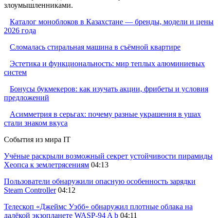
злоумышленниками.
Каталог моноблоков в Казахстане — бренды, модели и цены
2026 года
Сломалась стиральная машина в съёмной квартире
Эстетика и функциональность: мир теплых алюминиевых
систем
Бонусы букмекеров: как изучать акции, фрибеты и условия
предложений
Асимметрия в серьгах: почему разные украшения в ушах
стали знаком вкуса
События из мира IT
Учёные раскрыли возможный секрет устойчивости пирамиды
Хеопса к землетрясениям
04:13
Пользователи обнаружили опасную особенность зарядки
Steam Controller
04:12
Телескоп «Джеймс Уэбб» обнаружил плотные облака на
далёкой экзопланете WASP-94 A b
04:11