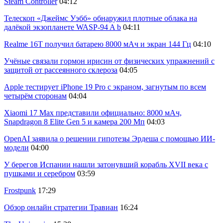
Steam Controller
04:12
Телескоп «Джеймс Уэбб» обнаружил плотные облака на
далёкой экзопланете WASP-94 A b
04:11
Realme 16T получил батарею 8000 мАч и экран 144 Гц
04:10
Учёные связали гормон ирисин от физических упражнений с
защитой от рассеянного склероза
04:05
Apple тестирует iPhone 19 Pro с экраном, загнутым по всем
четырём сторонам
04:04
Xiaomi 17 Max представили официально: 8000 мАч,
Snapdragon 8 Elite Gen 5 и камера 200 Мп
04:03
OpenAI заявила о решении гипотезы Эрдеша с помощью ИИ-
модели
04:00
У берегов Испании нашли затонувший корабль XVII века с
пушками и серебром
03:59
Frostpunk
17:29
Обзор онлайн стратегии Травиан
16:24