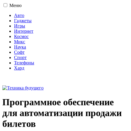
Меню
Авто
Гаджеты
Игры
Интернет
Космос
Микс
Наука
Софт
Спорт
Телефоны
Хард
16+
Программное обеспечение
для автоматизации продажи
билетов