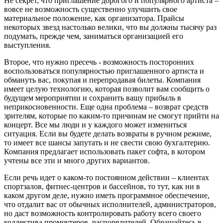
Не секрет, что приглашение дорогого и популярного артиста –
вовсе не возможность существенно улучшить свое
материальное положение, как организатора. Прайсы
некоторых звезд настолько велики, что вы должны тысячу раз
подумать, прежде чем, заниматься организацией его
выступления.
Второе, что нужно пресечь - возможность посторонних
воспользоваться популярностью приглашенного артиста и
обмануть вас, покупая и перепродавая билеты. Компания
имеет целую технологию, которая позволит вам сообщить о
будущем мероприятии и сохранить вашу прибыль в
неприкосновенности. Еще одна проблема – возврат средств
зрителям, которые по каким-то причинам не смогут прийти на
концерт. Все мы люди и у каждого может измениться
ситуация. Если вы будете делать возвраты в ручном режиме,
то имеет все шансы запутать и не свести свою бухгалтерию.
Компания предлагает использовать пакет софта, в котором
учтены все эти и много других вариантов.
Если речь идет о каком-то постоянном действии – клиентах
спортзалов, фитнес-центров и бассейнов, то тут, как ни в
каком другом деле, нужно иметь программное обеспечение,
что отдалит вас от обычных исполнителей, администраторов,
но даст возможность контролировать работу всего своего
коллектива промоутеров, распорядителей. Обращайтесь в