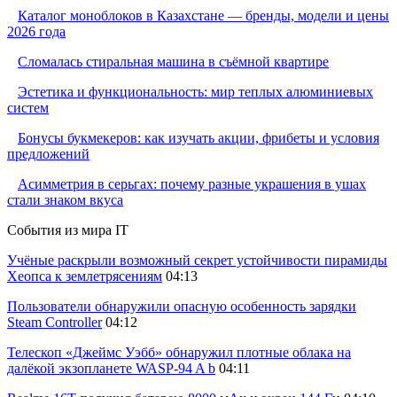
Каталог моноблоков в Казахстане — бренды, модели и цены
2026 года
Сломалась стиральная машина в съёмной квартире
Эстетика и функциональность: мир теплых алюминиевых
систем
Бонусы букмекеров: как изучать акции, фрибеты и условия
предложений
Асимметрия в серьгах: почему разные украшения в ушах
стали знаком вкуса
События из мира IT
Учёные раскрыли возможный секрет устойчивости пирамиды
Хеопса к землетрясениям
04:13
Пользователи обнаружили опасную особенность зарядки
Steam Controller
04:12
Телескоп «Джеймс Уэбб» обнаружил плотные облака на
далёкой экзопланете WASP-94 A b
04:11