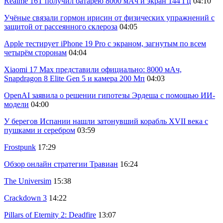
Realme 16T получил батарею 8000 мАч и экран 144 Гц
04:10
Учёные связали гормон ирисин от физических упражнений с
защитой от рассеянного склероза
04:05
Apple тестирует iPhone 19 Pro с экраном, загнутым по всем
четырём сторонам
04:04
Xiaomi 17 Max представили официально: 8000 мАч,
Snapdragon 8 Elite Gen 5 и камера 200 Мп
04:03
OpenAI заявила о решении гипотезы Эрдеша с помощью ИИ-
модели
04:00
У берегов Испании нашли затонувший корабль XVII века с
пушками и серебром
03:59
Frostpunk
17:29
Обзор онлайн стратегии Травиан
16:24
The Universim
15:38
Crackdown 3
14:22
Pillars of Eternity 2: Deadfire
13:07