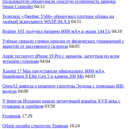
Пользователи обнаружили опасную особенность зарядки
Steam Controller
04:12
Телескоп «Джеймс Уэбб» обнаружил плотные облака на
далёкой экзопланете WASP-94 A b
04:11
Realme 16T получил батарею 8000 мАч и экран 144 Гц
04:10
Учёные связали гормон ирисин от физических упражнений с
защитой от рассеянного склероза
04:05
Apple тестирует iPhone 19 Pro с экраном, загнутым по всем
четырём сторонам
04:04
Xiaomi 17 Max представили официально: 8000 мАч,
Snapdragon 8 Elite Gen 5 и камера 200 Мп
04:03
OpenAI заявила о решении гипотезы Эрдеша с помощью ИИ-
модели
04:00
У берегов Испании нашли затонувший корабль XVII века с
пушками и серебром
03:59
Frostpunk
17:29
Обзор онлайн стратегии Травиан
16:24