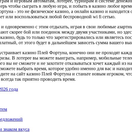
грам и игровым автоматам, лотерее, турнирам и системе денежн
ерь чтобы сыграть в любую игра, и побыть в казино любое время,
ртуна - это не физическое казино, а онлайн казино и находится 
т или воспользоваться любой беспроводной wi fi сетью.
 и одновременно с этим отдыхать, играя в свои любимые азартн
инают скорее бой или поединок между двумя участниками, но зде
 казино, будь то только что зарегистрировались или являетесь п
платный, от этого будет в дальнейшем зависеть сумма вашего в
 устраивает казино Плей Фортуна, конечно они не проходят каж
ризы. В лотерее вы можете выиграть, например, мобильные тел
ого вы не сможете и не захотите отказываться хочет каждый из н
 сможете выбрать время, которое удобно именно для вас и находи
дите на сайт казино Плей Фортуна и станьте новым игроком, что
всегда так приятно проводить время.
2026 года
стем
предложений
и знаком вкуса