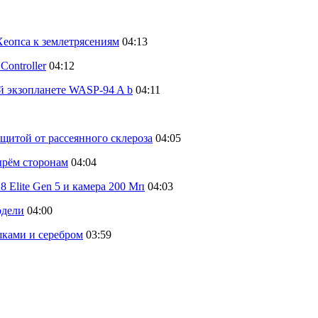
еопса к землетрясениям
04:13
ontroller
04:12
й экзопланете WASP-94 A b
04:11
щитой от рассеянного склероза
04:05
тырём сторонам
04:04
 Elite Gen 5 и камера 200 Мп
04:03
одели
04:00
шками и серебром
03:59