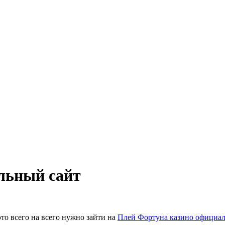
льный сайт
это всего на всего нужно зайти на
Плей Фортуна казино официал