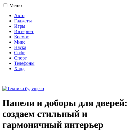
Меню
Авто
Гаджеты
Игры
Интернет
Космос
Микс
Наука
Софт
Спорт
Телефоны
Хард
16+
Панели и доборы для дверей:
создаем стильный и
гармоничный интерьер