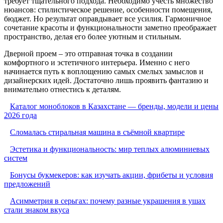
требует тщательного подхода. Необходимо учесть множество
нюансов: стилистическое решение, особенности помещения,
бюджет. Но результат оправдывает все усилия. Гармоничное
сочетание красоты и функциональности заметно преображает
пространство, делая его более уютным и стильным.
Дверной проем – это отправная точка в создании
комфортного и эстетичного интерьера. Именно с него
начинается путь к воплощению самых смелых замыслов и
дизайнерских идей. Достаточно лишь проявить фантазию и
внимательно отнестись к деталям.
Каталог моноблоков в Казахстане — бренды, модели и цены
2026 года
Сломалась стиральная машина в съёмной квартире
Эстетика и функциональность: мир теплых алюминиевых
систем
Бонусы букмекеров: как изучать акции, фрибеты и условия
предложений
Асимметрия в серьгах: почему разные украшения в ушах
стали знаком вкуса