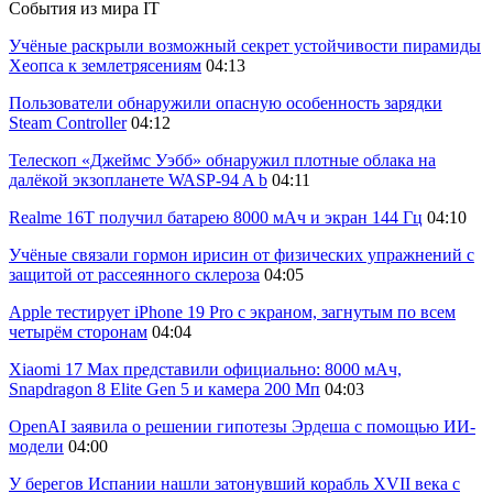
События из мира IT
Учёные раскрыли возможный секрет устойчивости пирамиды
Хеопса к землетрясениям
04:13
Пользователи обнаружили опасную особенность зарядки
Steam Controller
04:12
Телескоп «Джеймс Уэбб» обнаружил плотные облака на
далёкой экзопланете WASP-94 A b
04:11
Realme 16T получил батарею 8000 мАч и экран 144 Гц
04:10
Учёные связали гормон ирисин от физических упражнений с
защитой от рассеянного склероза
04:05
Apple тестирует iPhone 19 Pro с экраном, загнутым по всем
четырём сторонам
04:04
Xiaomi 17 Max представили официально: 8000 мАч,
Snapdragon 8 Elite Gen 5 и камера 200 Мп
04:03
OpenAI заявила о решении гипотезы Эрдеша с помощью ИИ-
модели
04:00
У берегов Испании нашли затонувший корабль XVII века с