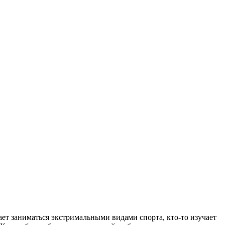
ает заниматься экстримальными видами спорта, кто-то изучает