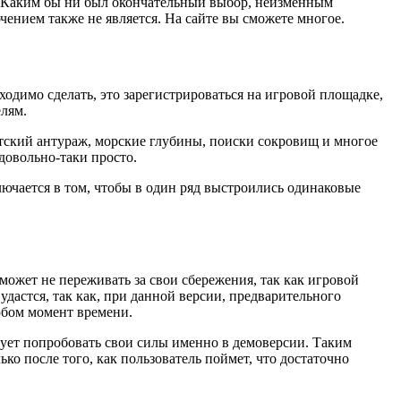
ь. Каким бы ни был окончательный выбор, неизменным
чением также не является. На сайте вы сможете многое.
бходимо сделать, это зарегистрироваться на игровой площадке,
лям.
атский антураж, морские глубины, поиски сокровищ и многое
довольно-таки просто.
лючается в том, чтобы в один ряд выстроились одинаковые
может не переживать за свои сбережения, так как игровой
дастся, так как, при данной версии, предварительного
юбом момент времени.
дует попробовать свои силы именно в демоверсии. Таким
ко после того, как пользователь поймет, что достаточно