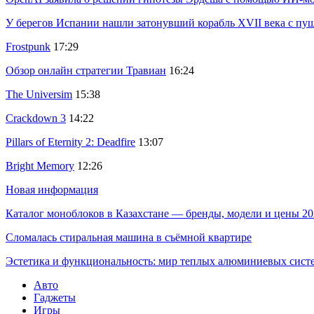
У берегов Испании нашли затонувший корабль XVII века с пу
Frostpunk
17:29
Обзор онлайн стратегии Травиан
16:24
The Universim
15:38
Crackdown 3
14:22
Pillars of Eternity 2: Deadfire
13:07
Bright Memory
12:26
Новая информация
Каталог моноблоков в Казахстане — бренды, модели и цены 20
Сломалась стиральная машина в съёмной квартире
Эстетика и функциональность: мир теплых алюминиевых сист
Авто
Гаджеты
Игры