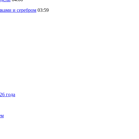
шками и серебром
03:59
26 года
ем