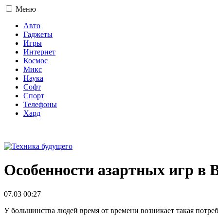
Меню
Авто
Гаджеты
Игры
Интернет
Космос
Микс
Наука
Софт
Спорт
Телефоны
Хард
16+
Особенности азартных игр в 
07.03 00:27
У большинства людей время от времени возникает такая потреб