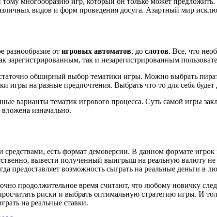
у и тому многообразию игр, который он только может предложит
 различных видов и форм проведения досуга. Азартный мир исклю
ое разнообразие от
игровых автоматов
, до
слотов
. Все, что нео
к зарегистрированным, так и незарегистрированным пользовате
 достаточно обширный выбор тематики игры. Можно выбрать пир
и игры на разные предпочтения. Выбрать что-то для себя будет 
ичные варианты тематик игрового процесса. Суть самой игры зак
 вложена изначально.
и средствами, есть формат демоверсии. В данном формате игрок 
етственно, вывести полученный выигрыш на реальную валюту не у
егда предоставляет возможность сыграть на реальные деньги в л
точно продолжительное время считают, что любому новичку сле
просчитать риски и выбрать оптимальную стратегию игры. И толь
грать на реальные ставки.