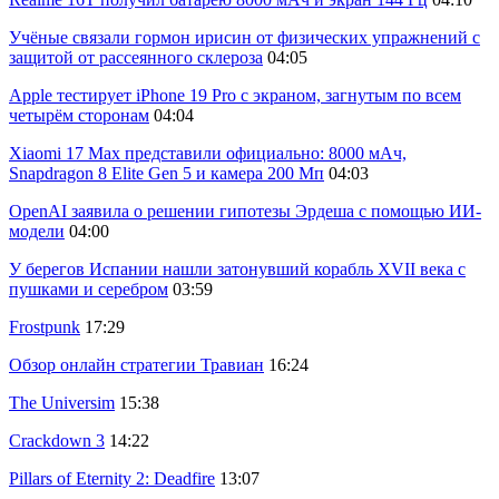
Учёные связали гормон ирисин от физических упражнений с
защитой от рассеянного склероза
04:05
Apple тестирует iPhone 19 Pro с экраном, загнутым по всем
четырём сторонам
04:04
Xiaomi 17 Max представили официально: 8000 мАч,
Snapdragon 8 Elite Gen 5 и камера 200 Мп
04:03
OpenAI заявила о решении гипотезы Эрдеша с помощью ИИ-
модели
04:00
У берегов Испании нашли затонувший корабль XVII века с
пушками и серебром
03:59
Frostpunk
17:29
Обзор онлайн стратегии Травиан
16:24
The Universim
15:38
Crackdown 3
14:22
Pillars of Eternity 2: Deadfire
13:07