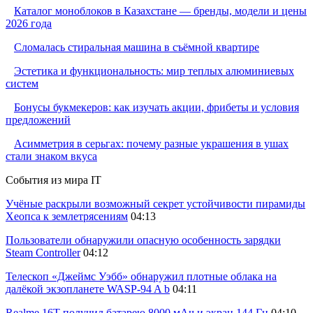
Каталог моноблоков в Казахстане — бренды, модели и цены
2026 года
Сломалась стиральная машина в съёмной квартире
Эстетика и функциональность: мир теплых алюминиевых
систем
Бонусы букмекеров: как изучать акции, фрибеты и условия
предложений
Асимметрия в серьгах: почему разные украшения в ушах
стали знаком вкуса
События из мира IT
Учёные раскрыли возможный секрет устойчивости пирамиды
Хеопса к землетрясениям
04:13
Пользователи обнаружили опасную особенность зарядки
Steam Controller
04:12
Телескоп «Джеймс Уэбб» обнаружил плотные облака на
далёкой экзопланете WASP-94 A b
04:11
Realme 16T получил батарею 8000 мАч и экран 144 Гц
04:10