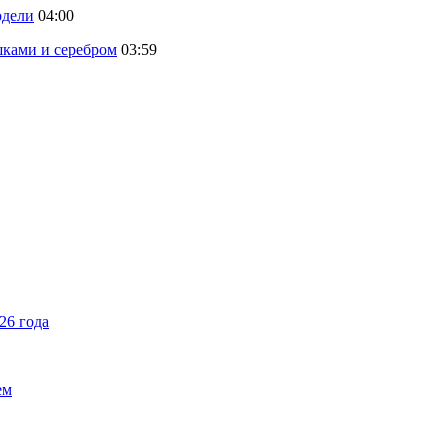
одели
04:00
шками и серебром
03:59
26 года
ем