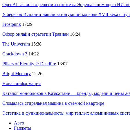
OpenAI заявила о решении гипотезы Эрдеша с помощью ИИ-м
У берегов Испании нашли затонувший корабль XVII века с пу
Frostpunk
17:29
Обзор онлайн стратегии Травиан
16:24
The Universim
15:38
Crackdown 3
14:22
Pillars of Eternity 2: Deadfire
13:07
Bright Memory
12:26
Новая информация
Каталог моноблоков в Казахстане — бренды, модели и цены 20
Сломалась стиральная машина в съёмной квартире
Эстетика и функциональность: мир теплых алюминиевых сист
Авто
Гаджеты