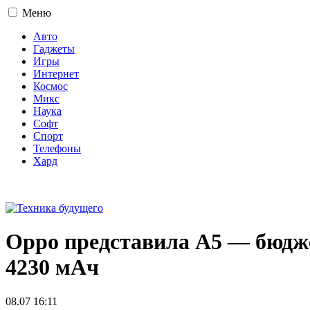
Меню
Авто
Гаджеты
Игры
Интернет
Космос
Микс
Наука
Софт
Спорт
Телефоны
Хард
16+
Oppo представила A5 — бюдже
4230 мАч
08.07 16:11