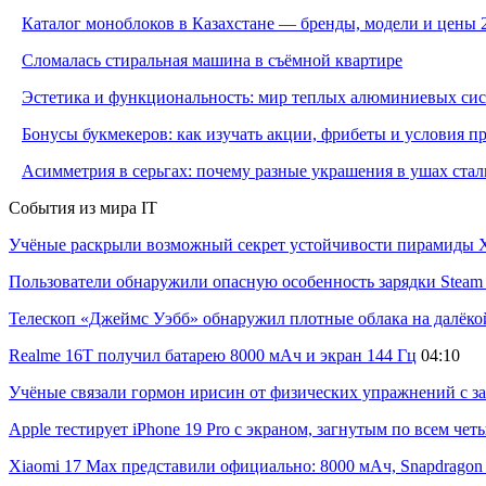
Каталог моноблоков в Казахстане — бренды, модели и цены 
Сломалась стиральная машина в съёмной квартире
Эстетика и функциональность: мир теплых алюминиевых си
Бонусы букмекеров: как изучать акции, фрибеты и условия 
Асимметрия в серьгах: почему разные украшения в ушах стал
События из мира IT
Учёные раскрыли возможный секрет устойчивости пирамиды Х
Пользователи обнаружили опасную особенность зарядки Steam C
Телескоп «Джеймс Уэбб» обнаружил плотные облака на далёко
Realme 16T получил батарею 8000 мАч и экран 144 Гц
04:10
Учёные связали гормон ирисин от физических упражнений с за
Apple тестирует iPhone 19 Pro с экраном, загнутым по всем че
Xiaomi 17 Max представили официально: 8000 мАч, Snapdragon 8