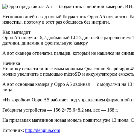
Несколько дней назад новый бюджетник Oppo A5 появился в ба
известны, поэтому в этот раз обошлось без интриги.
Как выглядит
Oppo A5 получил 6,2-дюймовый LCD-дисплей с разрешением 152
датчики, динамик и фронтальную камеру.
А вот сканера отпечатка пальцев, который не нашелся на снимк
Начинка
Новинку оснастили не самым мощным Qualcomm Snapdragon 450 с
можно увеличить с помощью microSD и аккумулятором ёмкост
А вот основная камера у Oppo A5 двойная — с модулями на 13 
лица.
«Из коробки» Oppo A5 работает под управлением фирменной пр
Габариты устройства — 156,2×75,6×8,2 мм, вес — 168 г.
На прилавках магазинов новая модель появится уже 13 июля. С
Источник:
http://dengiua.com