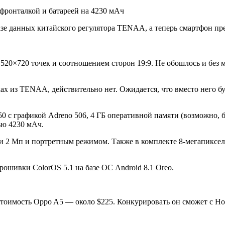
зе данных китайского регулятора TENAA, а теперь смартфон пр
0×720 точек и соотношением сторон 19:9. Не обошлось и без м
ах из TENAA, действительно нет. Ожидается, что вместо него бу
 графикой Adreno 506, 4 ГБ оперативной памяти (возможно, буд
ью 4230 мАч.
и 2 Мп и портретным режимом. Также в комплекте 8-мегапиксель
ошивки ColorOS 5.1 на базе ОС Android 8.1 Oreo.
тоимость Oppo A5 — около $225. Конкурировать он сможет с Hon