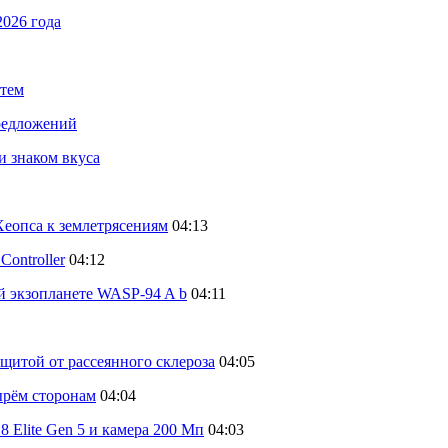
2026 года
стем
предложений
и знаком вкуса
еопса к землетрясениям
04:13
ontroller
04:12
й экзопланете WASP-94 A b
04:11
щитой от рассеянного склероза
04:05
тырём сторонам
04:04
 Elite Gen 5 и камера 200 Мп
04:03