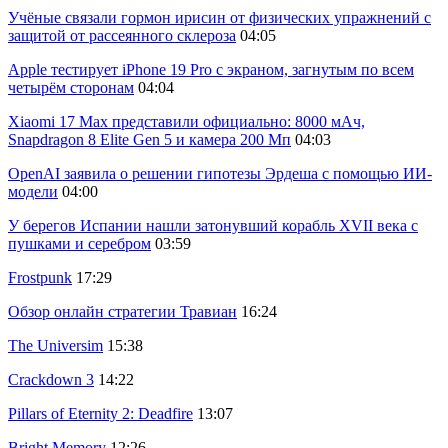
Учёные связали гормон ирисин от физических упражнений с
защитой от рассеянного склероза
04:05
Apple тестирует iPhone 19 Pro с экраном, загнутым по всем
четырём сторонам
04:04
Xiaomi 17 Max представили официально: 8000 мАч,
Snapdragon 8 Elite Gen 5 и камера 200 Мп
04:03
OpenAI заявила о решении гипотезы Эрдеша с помощью ИИ-
модели
04:00
У берегов Испании нашли затонувший корабль XVII века с
пушками и серебром
03:59
Frostpunk
17:29
Обзор онлайн стратегии Травиан
16:24
The Universim
15:38
Crackdown 3
14:22
Pillars of Eternity 2: Deadfire
13:07
Bright Memory
12:26