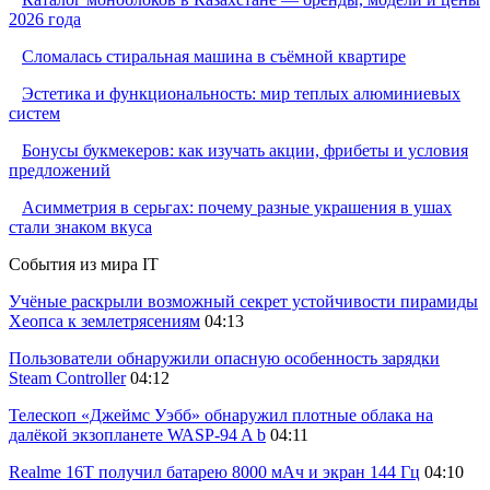
2026 года
Сломалась стиральная машина в съёмной квартире
Эстетика и функциональность: мир теплых алюминиевых
систем
Бонусы букмекеров: как изучать акции, фрибеты и условия
предложений
Асимметрия в серьгах: почему разные украшения в ушах
стали знаком вкуса
События из мира IT
Учёные раскрыли возможный секрет устойчивости пирамиды
Хеопса к землетрясениям
04:13
Пользователи обнаружили опасную особенность зарядки
Steam Controller
04:12
Телескоп «Джеймс Уэбб» обнаружил плотные облака на
далёкой экзопланете WASP-94 A b
04:11
Realme 16T получил батарею 8000 мАч и экран 144 Гц
04:10