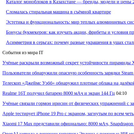
Каталог моноблоков в Казахстане — бренды, модели и цены 
Сломалась стиральная машина в съёмной квартире
Эстетика и функциональность: мир теплых алюминиевых си
Бонусы букмекеров: как изучать акции, фрибеты и условия 
Асимметрия в серьгах: почему разные украшения в ушах стал
События из мира IT
Учёные раскрыли возможный секрет устойчивости пирамиды Х
Пользователи обнаружили опасную особенность зарядки Steam C
Телескоп «Джеймс Уэбб» обнаружил плотные облака на далёко
Realme 16T получил батарею 8000 мАч и экран 144 Гц
04:10
Учёные связали гормон ирисин от физических упражнений с за
Apple тестирует iPhone 19 Pro с экраном, загнутым по всем че
Xiaomi 17 Max представили официально: 8000 мАч, Snapdragon 8
OpenAI заявила о решении гипотезы Эрдеша с помощью ИИ-м