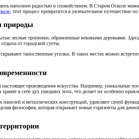
 день наполнен радостью и спокойствием. В Старом Осколе можн
сколе
, этот процесс превратится в увлекательное путешествие 
ы природы
рытые лесные тропинки, обрамленные вековыми деревьями. Здесь
отдыха от городской суеты.
скрывают таинственные уголки. В таких местах можно встретит
современности
 настоящие произведения искусства. Например, уникальные пост
 хранят в себе дух ушедших эпох, что делает их особенно прив
панелей и металлических конструкций, удивляют своей функцио
 целая философия, которая открывает новые горизонты для дачн
 территории