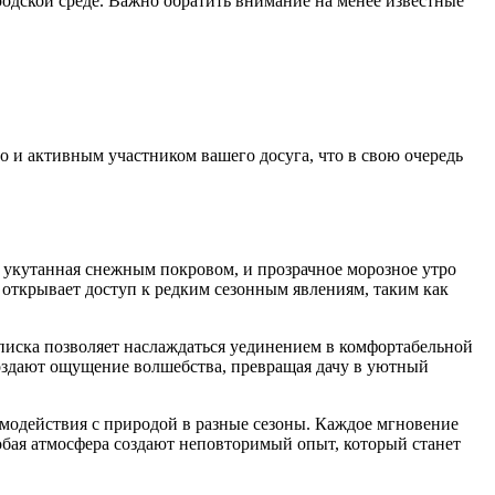
одской среде. Важно обратить внимание на менее известные
но и активным участником вашего досуга, что в свою очередь
, укутанная снежным покровом, и прозрачное морозное утро
открывает доступ к редким сезонным явлениям, таким как
писка позволяет наслаждаться уединением в комфортабельной
 создают ощущение волшебства, превращая дачу в уютный
имодействия с природой в разные сезоны. Каждое мгновение
собая атмосфера создают неповторимый опыт, который станет