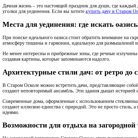
Дачная жизнь – это настоящий праздник для души, где каждый
уголки для уединения. Если вы хотите
купить дачу в Старом О
Места для уединения: где искать оазис
При поиске идеального оазиса стоит обратить внимание на ск
атмосферу тишины и гармонии, идеальную для размышлений и 
Не менее интересны и прибрежные зоны, где речные излучины 
создавая картины, которые запоминаются надолго.
Архитектурные стили дач: от ретро до 
В Старом Осколе можно встретить дачи, представляющие собой
создают неповторимый ансамбль. Эти здания дышат историей и
Современные дома, оформленные с использованием стеклянных 
создают иллюзию единства с природой. Это не просто стиль, а
идеями.
Возможности для отдыха на загородной