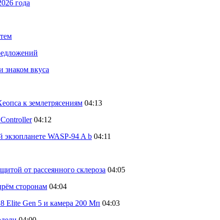
2026 года
стем
предложений
и знаком вкуса
еопса к землетрясениям
04:13
ontroller
04:12
й экзопланете WASP-94 A b
04:11
щитой от рассеянного склероза
04:05
тырём сторонам
04:04
 Elite Gen 5 и камера 200 Мп
04:03
одели
04:00