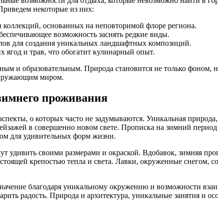
ьные возможности для отдыха, которые невозможно найти в гор
 Приведем некоторые из них:
и коллекций, основанных на неповторимой флоре региона.
беспечивающее возможность заснять редкие виды.
алов для создания уникальных ландшафтных композиций.
 ягод и трав, что обогатит кулинарный опыт.
льным и образовательным. Природа становится не только фоном, 
окружающим миром.
зимнего проживания
аспекты, о которых часто не задумываются. Уникальная природа
ейзажей в совершенно новом свете. Прописка на зимний период 
мом для удивительных форм жизни.
т удивить своими размерами и окраской. Вдобавок, зимняя про
настоящей крепостью тепла и света. Лавки, окруженные снегом,
 значение благодаря уникальному окружению и возможности вза
арить радость. Природа и архитектура, уникальные занятия и о