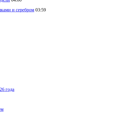
шками и серебром
03:59
26 года
ем