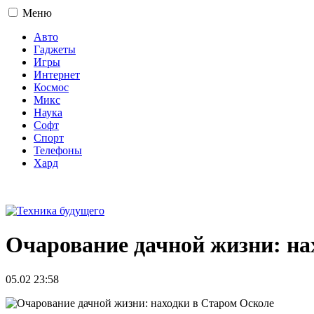
Меню
Авто
Гаджеты
Игры
Интернет
Космос
Микс
Наука
Софт
Спорт
Телефоны
Хард
16+
Очарование дачной жизни: на
05.02 23:58