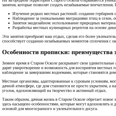
На загородной территории Старого Оскола открываются уникал
занятия, которые позволят создать незабываемые впечатления.
Изучение редких местных растений: создание гербариев 
Наблюдение за уникальными миграциями птиц в сезон, о
Занятия экодизайном: использование природных матери
Разработка местных кулинарных рецептов на основе диких
Эти занятия преобразят ваш отдых, сделав его более увлекате
способствует созданию незабываемых моментов сплочения с 
Особенности прописки: преимущества 
Зимнее время в Старом Осколе раскрывает свои удивительные 
дарят умиротворение и возможность для восприятия местных п
наблюдение за замерзшими водоемами, которые становятся до
Местные организмы, адаптированные к суровым условиям, могу
дачной атмосфере, где дом становится не просто укрытием, а 
уголок, вдохновляющий на творчество и активный отдых.
Таким образом, дачная жизнь в Старом Осколе обретает новое
здесь насыщено особенностями, которые могут вдохновлять и д
основой для многогранного и увлекательного досуга.