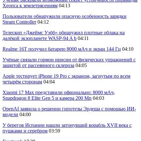
Хеопса к землетрясениям
04:13
Пользователи обнаружили опасную особенность зарядки
Steam Controller
04:12
Телескоп «Джеймс Уэбб» обнаружил плотные облака на
далёкой экзопланете WASP-94 A b
04:11
Realme 16T получил батарею 8000 мАч и экран 144 Гц
04:10
Учёные связали гормон ирисин от физических упражнений с
защитой от рассеянного склероза
04:05
Apple тестирует iPhone 19 Pro с экраном, загнутым по всем
четырём сторонам
04:04
Xiaomi 17 Max представили официально: 8000 мАч,
Snapdragon 8 Elite Gen 5 и камера 200 Мп
04:03
OpenAI заявила о решении гипотезы Эрдеша с помощью ИИ-
модели
04:00
У берегов Испании нашли затонувший корабль XVII века с
пушками и серебром
03:59