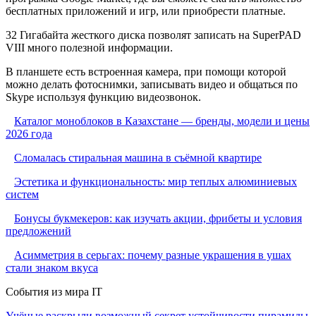
бесплатных приложений и игр, или приобрести платные.
32 Гигабайта жесткого диска позволят записать на SuperPAD
VIII много полезной информации.
В планшете есть встроенная камера, при помощи которой
можно делать фотоснимки, записывать видео и общаться по
Skype используя функцию видеозвонок.
Каталог моноблоков в Казахстане — бренды, модели и цены
2026 года
Сломалась стиральная машина в съёмной квартире
Эстетика и функциональность: мир теплых алюминиевых
систем
Бонусы букмекеров: как изучать акции, фрибеты и условия
предложений
Асимметрия в серьгах: почему разные украшения в ушах
стали знаком вкуса
События из мира IT
Учёные раскрыли возможный секрет устойчивости пирамиды