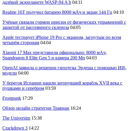
далёкой экзопланете WASP-94 A b
04:11
Realme 16T получил батарею 8000 мАч и экран 144 Гц
04:10
Учёные связали гормон ирисин от физических упражнений с
защитой от рассеянного склероза
04:05
Apple тестирует iPhone 19 Pro с экраном, загнутым по всем
четырём сторонам
04:04
Xiaomi 17 Max представили официально: 8000 мАч,
Snapdragon 8 Elite Gen 5 и камера 200 Мп
04:03
OpenAI заявила о решении гипотезы Эрдеша с помощью ИИ-
модели
04:00
У берегов Испании нашли затонувший корабль XVII века с
пушками и серебром
03:59
Frostpunk
17:29
Обзор онлайн стратегии Травиан
16:24
The Universim
15:38
Crackdown 3
14:22