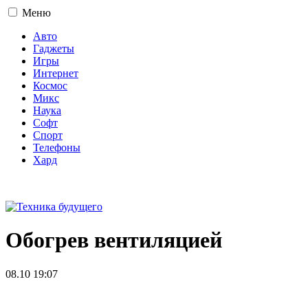
Меню
Авто
Гаджеты
Игры
Интернет
Космос
Микс
Наука
Софт
Спорт
Телефоны
Хард
16+
Обогрев вентиляцией
08.10 19:07