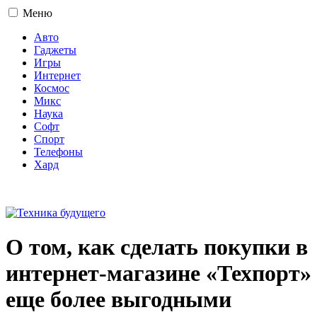
Меню
Авто
Гаджеты
Игры
Интернет
Космос
Микс
Наука
Софт
Спорт
Телефоны
Хард
16+
О том, как сделать покупки в
интернет-магазине «Техпорт»
еще более выгодными