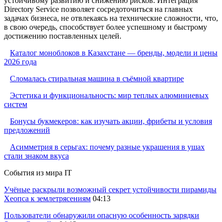
устойчивому развитию и снижению рисков. Интеграция
Directory Service позволяет сосредоточиться на главных
задачах бизнеса, не отвлекаясь на технические сложности, что,
в свою очередь, способствует более успешному и быстрому
достижению поставленных целей.
Каталог моноблоков в Казахстане — бренды, модели и цены
2026 года
Сломалась стиральная машина в съёмной квартире
Эстетика и функциональность: мир теплых алюминиевых
систем
Бонусы букмекеров: как изучать акции, фрибеты и условия
предложений
Асимметрия в серьгах: почему разные украшения в ушах
стали знаком вкуса
События из мира IT
Учёные раскрыли возможный секрет устойчивости пирамиды
Хеопса к землетрясениям
04:13
Пользователи обнаружили опасную особенность зарядки