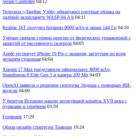
Steam Controller
04:12
Телескоп «Джеймс Уэбб» обнаружил плотные облака на
далёкой экзопланете WASP-94 A b
04:11
Realme 16T получил батарею 8000 мАч и экран 144 Гц
04:10
Учёные связали гормон ирисин от физических упражнений с
защитой от рассеянного склероза
04:05
Apple тестирует iPhone 19 Pro с экраном, загнутым по всем
четырём сторонам
04:04
Xiaomi 17 Max представили официально: 8000 мАч,
Snapdragon 8 Elite Gen 5 и камера 200 Мп
04:03
OpenAI заявила о решении гипотезы Эрдеша с помощью ИИ-
модели
04:00
У берегов Испании нашли затонувший корабль XVII века с
пушками и серебром
03:59
Frostpunk
17:29
Обзор онлайн стратегии Травиан
16:24