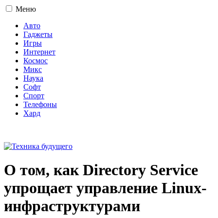
Меню
Авто
Гаджеты
Игры
Интернет
Космос
Микс
Наука
Софт
Спорт
Телефоны
Хард
16+
О том, как Directory Service
упрощает управление Linux-
инфраструктурами