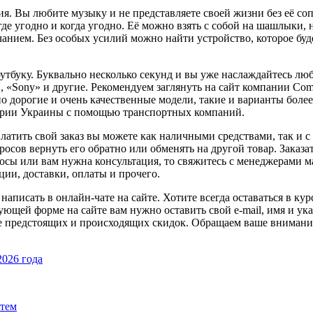
я. Вы любите музыку и не представляете своей жизни без её с
годно и когда угодно. Её можно взять с собой на шашлыки, на р
нием. Без особых усилий можно найти устройство, которое буд
оутбуку. Буквально несколько секунд и вы уже наслаждайтесь 
», «Sony» и другие. Рекомендуем заглянуть на сайт компании Co
о дорогие и очень качественные модели, такие и варианты боле
итории Украины с помощью транспортных компаний.
платить свой заказ вы можете как наличными средствами, так и 
сов вернуть его обратно или обменять на другой товар. Заказат
росы или вам нужна консультация, то свяжитесь с менеджерами м
ции, доставки, оплаты и прочего.
аписать в онлайн-чате на сайте. Хотите всегда оставаться в к
ующей форме на сайте вам нужно оставить свой e-mail, имя и ук
се предстоящих и происходящих скидок. Обращаем ваше внимание,
2026 года
стем