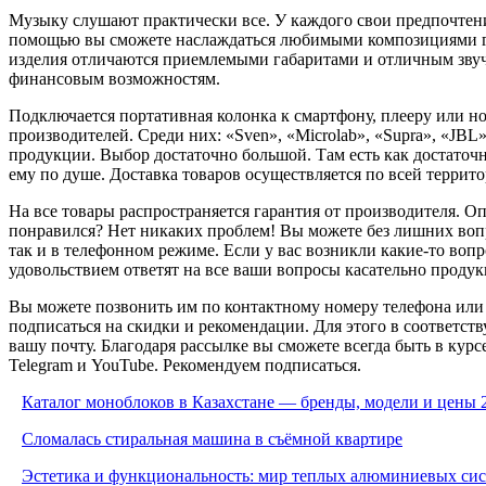
Музыку слушают практически все. У каждого свои предпочтени
помощью вы сможете наслаждаться любимыми композициями где у
изделия отличаются приемлемыми габаритами и отличным звуча
финансовым возможностям.
Подключается портативная колонка к смартфону, плееру или н
производителей. Среди них: «Sven», «Microlab», «Supra», «JBL
продукции. Выбор достаточно большой. Там есть как достаточн
ему по душе. Доставка товаров осуществляется по всей терр
На все товары распространяется гарантия от производителя. О
понравился? Нет никаких проблем! Вы можете без лишних вопро
так и в телефонном режиме. Если у вас возникли какие-то воп
удовольствием ответят на все ваши вопросы касательно продук
Вы можете позвонить им по контактному номеру телефона или н
подписаться на скидки и рекомендации. Для этого в соответств
вашу почту. Благодаря рассылке вы сможете всегда быть в кур
Telegram и YouTube. Рекомендуем подписаться.
Каталог моноблоков в Казахстане — бренды, модели и цены 
Сломалась стиральная машина в съёмной квартире
Эстетика и функциональность: мир теплых алюминиевых си