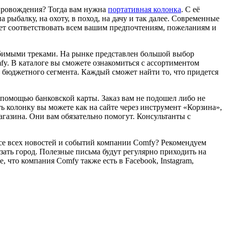
опровождения? Тогда вам нужна
портативная колонка
. С её
ыбалку, на охоту, в поход, на дачу и так далее. Современные
ет соответствовать всем вашим предпочтениям, пожеланиям и
любимыми треками. На рынке представлен большой выбор
mfy. В каталоге вы сможете ознакомиться с ассортиментом
е бюджетного сегмента. Каждый сможет найти то, что придется
с помощью банковской карты. Заказ вам не подошел либо не
ь колонку вы можете как на сайте через инструмент «Корзина»,
агазина. Они вам обязательно помогут. Консультанты с
урсе всех новостей и событий компании Comfy? Рекомендуем
азать город. Полезные письма будут регулярно приходить на
 что компания Comfy также есть в Facebook, Instagram,