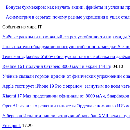
Бонусы букмекеров: как изучать акции, фрибеты и условия 
Асимметрия в серьгах: почему разные украшения в ушах стал
События из мира IT
Учёные раскрыли возможный секрет устойчивости пирамиды Х
Пользователи обнаружили опасную особенность зарядки Steam C
Телескоп «Джеймс Уэбб» обнаружил плотные облака на далёко
Realme 16T получил батарею 8000 мАч и экран 144 Гц
04:10
Учёные связали гормон ирисин от физических упражнений с за
Apple тестирует iPhone 19 Pro с экраном, загнутым по всем че
Xiaomi 17 Max представили официально: 8000 мАч, Snapdragon 8
OpenAI заявила о решении гипотезы Эрдеша с помощью ИИ-м
У берегов Испании нашли затонувший корабль XVII века с пу
Frostpunk
17:29