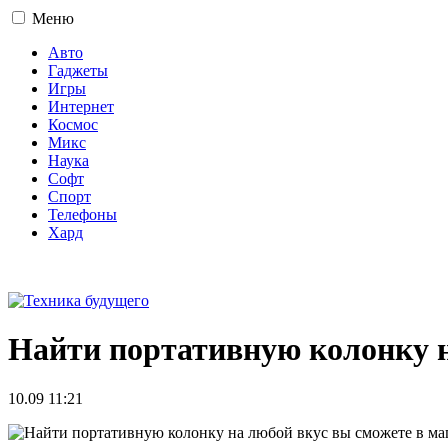
Меню
Авто
Гаджеты
Игры
Интернет
Космос
Микс
Наука
Софт
Спорт
Телефоны
Хард
16+
Найти портативную колонку н
10.09 11:21