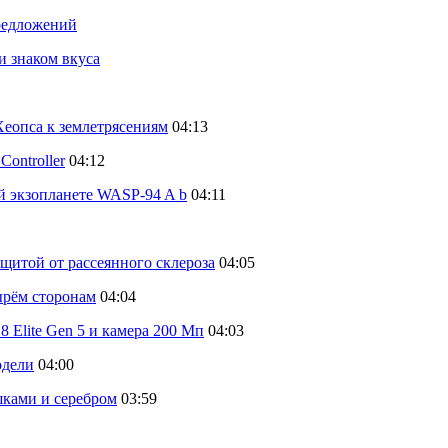
предложений
и знаком вкуса
еопса к землетрясениям
04:13
ontroller
04:12
й экзопланете WASP-94 A b
04:11
щитой от рассеянного склероза
04:05
тырём сторонам
04:04
 Elite Gen 5 и камера 200 Мп
04:03
одели
04:00
шками и серебром
03:59