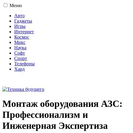
Меню
Авто
Гаджеты
Игры
Интернет
Космос
Микс
Наука
Софт
Спорт
Телефоны
Хард
16+
Монтаж оборудования АЗС:
Профессионализм и
Инженерная Экспертиза