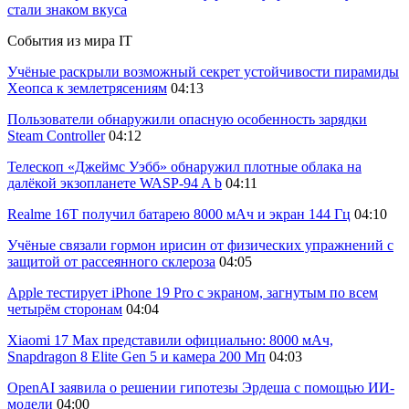
стали знаком вкуса
События из мира IT
Учёные раскрыли возможный секрет устойчивости пирамиды
Хеопса к землетрясениям
04:13
Пользователи обнаружили опасную особенность зарядки
Steam Controller
04:12
Телескоп «Джеймс Уэбб» обнаружил плотные облака на
далёкой экзопланете WASP-94 A b
04:11
Realme 16T получил батарею 8000 мАч и экран 144 Гц
04:10
Учёные связали гормон ирисин от физических упражнений с
защитой от рассеянного склероза
04:05
Apple тестирует iPhone 19 Pro с экраном, загнутым по всем
четырём сторонам
04:04
Xiaomi 17 Max представили официально: 8000 мАч,
Snapdragon 8 Elite Gen 5 и камера 200 Мп
04:03
OpenAI заявила о решении гипотезы Эрдеша с помощью ИИ-
модели
04:00