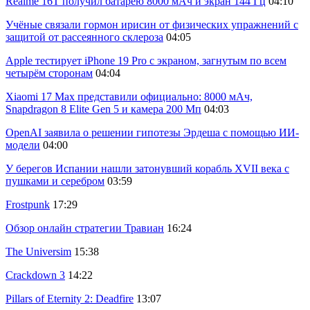
Realme 16T получил батарею 8000 мАч и экран 144 Гц
04:10
Учёные связали гормон ирисин от физических упражнений с
защитой от рассеянного склероза
04:05
Apple тестирует iPhone 19 Pro с экраном, загнутым по всем
четырём сторонам
04:04
Xiaomi 17 Max представили официально: 8000 мАч,
Snapdragon 8 Elite Gen 5 и камера 200 Мп
04:03
OpenAI заявила о решении гипотезы Эрдеша с помощью ИИ-
модели
04:00
У берегов Испании нашли затонувший корабль XVII века с
пушками и серебром
03:59
Frostpunk
17:29
Обзор онлайн стратегии Травиан
16:24
The Universim
15:38
Crackdown 3
14:22
Pillars of Eternity 2: Deadfire
13:07