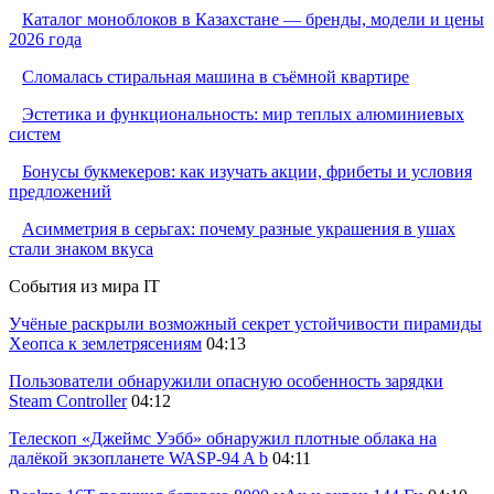
Каталог моноблоков в Казахстане — бренды, модели и цены
2026 года
Сломалась стиральная машина в съёмной квартире
Эстетика и функциональность: мир теплых алюминиевых
систем
Бонусы букмекеров: как изучать акции, фрибеты и условия
предложений
Асимметрия в серьгах: почему разные украшения в ушах
стали знаком вкуса
События из мира IT
Учёные раскрыли возможный секрет устойчивости пирамиды
Хеопса к землетрясениям
04:13
Пользователи обнаружили опасную особенность зарядки
Steam Controller
04:12
Телескоп «Джеймс Уэбб» обнаружил плотные облака на
далёкой экзопланете WASP-94 A b
04:11