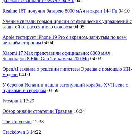
далёкой экзопланете WASP-94 A b
04:11
Realme 16T получил батарею 8000 мАч и экран 144 Гц
04:10
Учёные связали гормон ирисин от физических упражнений с
защитой от рассеянного склероза
04:05
Apple тестирует iPhone 19 Pro с экраном, загнутым по всем
четырём сторонам
04:04
Xiaomi 17 Max представили официально: 8000 мАч,
Snapdragon 8 Elite Gen 5 и камера 200 Мп
04:03
OpenAI заявила о решении гипотезы Эрдеша с помощью ИИ-
модели
04:00
У берегов Испании нашли затонувший корабль XVII века с
пушками и серебром
03:59
Frostpunk
17:29
Обзор онлайн стратегии Травиан
16:24
The Universim
15:38
Crackdown 3
14:22