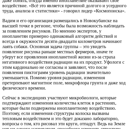
даже понять, откуда именно инопланетяне оказывают своё
воздействие. «Всё это является причиной долгого и усердного
труда, анализа и статистики» - говорил лидер «Космопоиска».
Вадим и его организация размещались в Новокубанске на
высшей точке в регионе, чтобы была возможность наблюдать
за появлением рисунков. По мнению экспертов, у
инопланетян примерно одинаковый алгоритм действий и
всегда в окружности десяти-двадцати километров начинают
лаять собаки. Основная задача группы – это увидеть
появление рисунка раньше местных фермеров, иначе те
уберут все проявления инопланетной жизни из-за страха
негативного воздействия радиации на их продукт. Уфологи с
этим кардинально не согласны и заявляют, что после
появления пиктограмм уровень радиации значительно
уменьшается. Помимо уровня радиации, изменения
претерпевают магнитное поле, микрофлора грунта и даже ход
физического времени.
Сейчас в экспедициях участвуют микробиологи, которые
подтверждают изменения количества клеток в растениях,
которые были подвержены инопланетному воздействию.
Поэтому, если изменения структуры колоска вызваны
тепловым воздействием и это будет доказано лабораторно,
вопросы о том, кто рисовал эти круги, отпадут. Ведь на Земле
нет ни одного нагревателя, способного изменить структуру