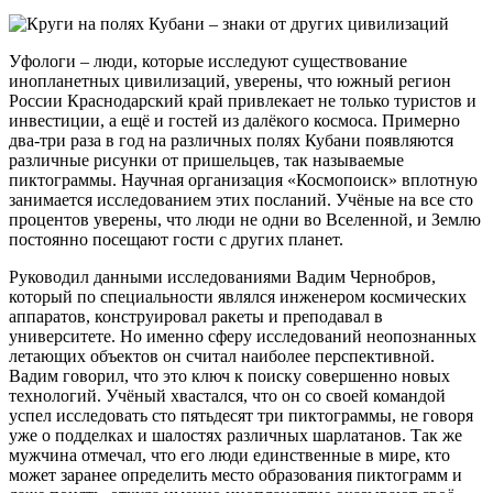
Уфологи – люди, которые исследуют существование
инопланетных цивилизаций, уверены, что южный регион
России Краснодарский край привлекает не только туристов и
инвестиции, а ещё и гостей из далёкого космоса. Примерно
два-три раза в год на различных полях Кубани появляются
различные рисунки от пришельцев, так называемые
пиктограммы. Научная организация «Космопоиск» вплотную
занимается исследованием этих посланий. Учёные на все сто
процентов уверены, что люди не одни во Вселенной, и Землю
постоянно посещают гости с других планет.
Руководил данными исследованиями Вадим Чернобров,
который по специальности являлся инженером космических
аппаратов, конструировал ракеты и преподавал в
университете. Но именно сферу исследований неопознанных
летающих объектов он считал наиболее перспективной.
Вадим говорил, что это ключ к поиску совершенно новых
технологий. Учёный хвастался, что он со своей командой
успел исследовать сто пятьдесят три пиктограммы, не говоря
уже о подделках и шалостях различных шарлатанов. Так же
мужчина отмечал, что его люди единственные в мире, кто
может заранее определить место образования пиктограмм и