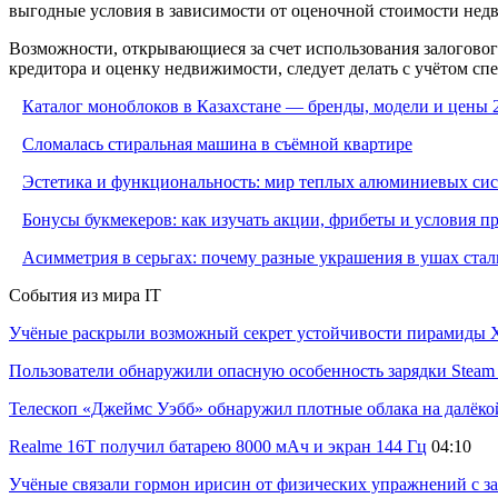
выгодные условия в зависимости от оценочной стоимости недв
Возможности, открывающиеся за счет использования залогово
кредитора и оценку недвижимости, следует делать с учётом с
Каталог моноблоков в Казахстане — бренды, модели и цены 
Сломалась стиральная машина в съёмной квартире
Эстетика и функциональность: мир теплых алюминиевых си
Бонусы букмекеров: как изучать акции, фрибеты и условия 
Асимметрия в серьгах: почему разные украшения в ушах стал
События из мира IT
Учёные раскрыли возможный секрет устойчивости пирамиды Х
Пользователи обнаружили опасную особенность зарядки Steam C
Телескоп «Джеймс Уэбб» обнаружил плотные облака на далёко
Realme 16T получил батарею 8000 мАч и экран 144 Гц
04:10
Учёные связали гормон ирисин от физических упражнений с за