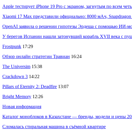
Apple тестирует iPhone 19 Pro с экраном, загнутым по всем че
Xiaomi 17 Max представили официально: 8000 мАч, Snapdragon 8
OpenAI заявила о решении гипотезы Эрдеша с помощью ИИ-м
У берегов Испании нашли затонувший корабль XVII века с пу
Frostpunk
17:29
Обзор онлайн стратегии Травиан
16:24
The Universim
15:38
Crackdown 3
14:22
Pillars of Eternity 2: Deadfire
13:07
Bright Memory
12:26
Новая информация
Каталог моноблоков в Казахстане — бренды, модели и цены 20
Сломалась стиральная машина в съёмной квартире