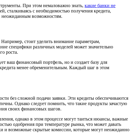
нструменты. При этом немаловажно знать,
какие банки не
й, сталкиваясь с необходимостью получения кредита,
 к неожиданным возможностям.
 Например, стоит уделить внимание параметрам,
ание специфики различных моделей может значительно
го роста.
ет ваш финансовый портфель, но и создает базу для
 кредита менее обременительным. Каждый шаг в этом
сти без сложной подачи заявки. Эти кредиты обеспечиваются
тичны. Однако следует помнить, что такие продукты зачастую
ания своих финансовых шагов.
мления, однако в этом процессе могут таиться нюансы, важные
стью одобрения при температуре рынка, что может давать
ки и возможные скрытые комиссии, которые могут неожиданно