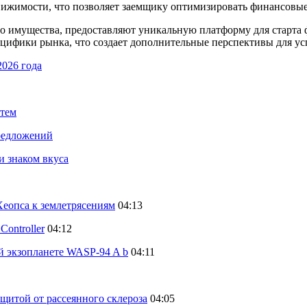
ижимости, что позволяет заемщику оптимизировать финансовые 
го имущества, предоставляют уникальную платформу для старта
пецифики рынка, что создает дополнительные перспективы для у
2026 года
стем
предложений
и знаком вкуса
еопса к землетрясениям
04:13
ontroller
04:12
й экзопланете WASP-94 A b
04:11
щитой от рассеянного склероза
04:05