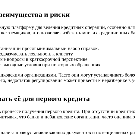
реимущества и риски
ную платформу для ведения кредитных операций, особенно для 
енке заемщиков, что позволяет избежать многих традиционных б
рганизации просят минимальный набор справок.
дразумевать лояльность к клиенту.
вые вопросы в краткосрочной перспективе.
е выгодные условия при повторных обращениях.
ебанковскими организациями. Часто они могут устанавливать бо
го, недостаток регулирования может привести к неразберихе в у
ать её для первого кредита
в процессе получения первого кредита. При отсутствии кредитн
 Учитывая, что банки и небанковские организации часто оценива
 анализа правоустанавливающих документов и потенциальных ри