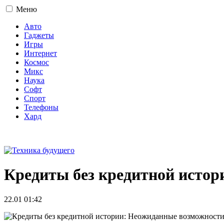
Меню
Авто
Гаджеты
Игры
Интернет
Космос
Микс
Наука
Софт
Спорт
Телефоны
Хард
16+
Кредиты без кредитной исто
22.01 01:42