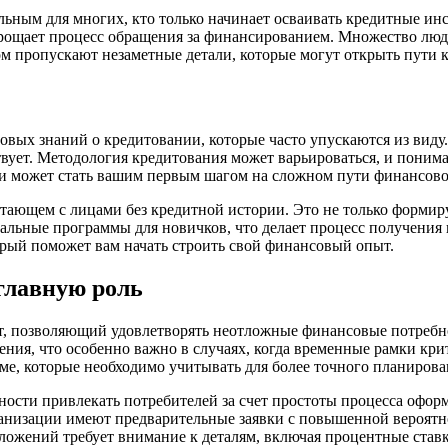
альным для многих, кто только начинает осваивать кредитные и
прощает процесс обращения за финансированием. Множество люде
м пропускают незаметные детали, которые могут открыть пути
вых знаний о кредитовании, которые часто упускаются из виду.
вует. Методология кредитования может варьироваться, и поним
ми может стать вашим первым шагом на сложном пути финансово
тающем с лицами без кредитной истории. Это не только формиру
иальные программы для новичков, что делает процесс получения
рый поможет вам начать строить свой финансовый опыт.
 главную роль
, позволяющий удовлетворять неотложные финансовые потребно
ения, что особенно важно в случаях, когда временные рамки кри
аме, которые необходимо учитывать для более точного планиров
ности привлекать потребителей за счет простоты процесса офор
анизации имеют предварительные заявки с повышенной вероятно
ожений требует внимание к деталям, включая процентные став