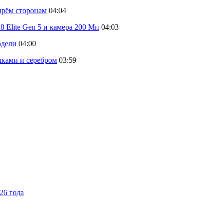
тырём сторонам
04:04
 Elite Gen 5 и камера 200 Мп
04:03
одели
04:00
шками и серебром
03:59
26 года