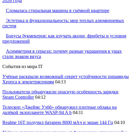
2026 года
Сломалась стиральная машина в съёмной квартире
Эстетика и функциональность: мир теплых алюминиевых
систем
Бонусы букмекеров: как изучать акции, фрибеты и условия
предложений
Асимметрия в серьгах: почему разные украшения в ушах
стали знаком вкуса
События из мира IT
Учёные раскрыли возможный секрет устойчивости пирамиды
Хеопса к землетрясениям
04:13
Пользователи обнаружили опасную особенность зарядки
Steam Controller
04:12
Телескоп «Джеймс Уэбб» обнаружил плотные облака на
далёкой экзопланете WASP-94 A b
04:11
Realme 16T получил батарею 8000 мАч и экран 144 Гц
04:10